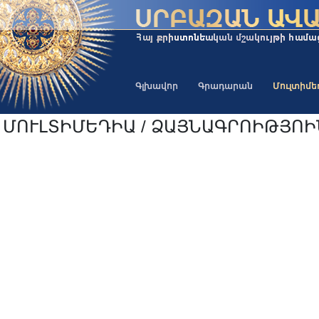
Գլխավոր
Գրադարան
Մուլտիմ
ՄՈՒԼՏԻՄԵԴԻԱ / ՁԱՅՆԱԳՐՈԻԹՅՈ