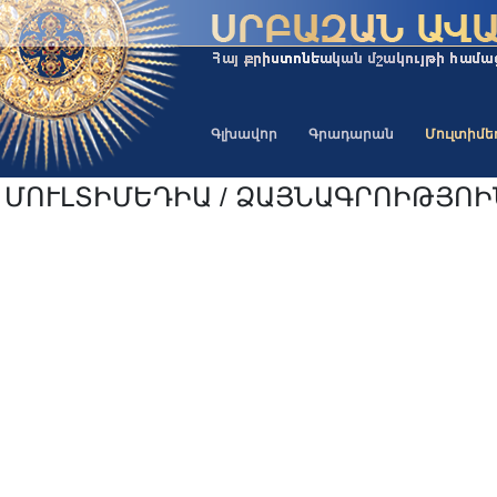
Գլխավոր
Գրադարան
Մուլտիմ
ՄՈՒԼՏԻՄԵԴԻԱ / ՁԱՅՆԱԳՐՈԻԹՅՈ