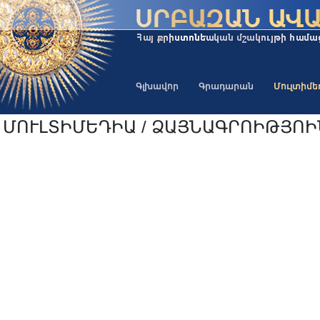
Գլխավոր
Գրադարան
Մուլտիմ
ՄՈՒԼՏԻՄԵԴԻԱ / ՁԱՅՆԱԳՐՈԻԹՅՈ