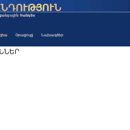
եդիա
Օրացույց
Նախագծեր
ԻՆՆԵՐ