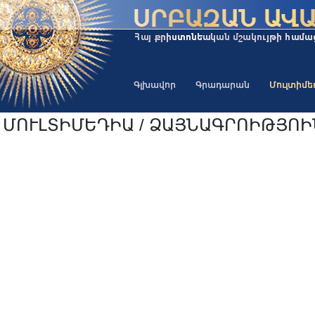
Գլխավոր
Գրադարան
Մուլտիմ
ՄՈՒԼՏԻՄԵԴԻԱ / ՁԱՅՆԱԳՐՈԻԹՅՈ