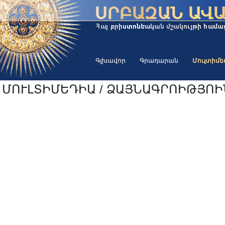
Գլխավոր
Գրադարան
Մուլտիմ
ՄՈՒԼՏԻՄԵԴԻԱ / ՁԱՅՆԱԳՐՈԻԹՅՈ