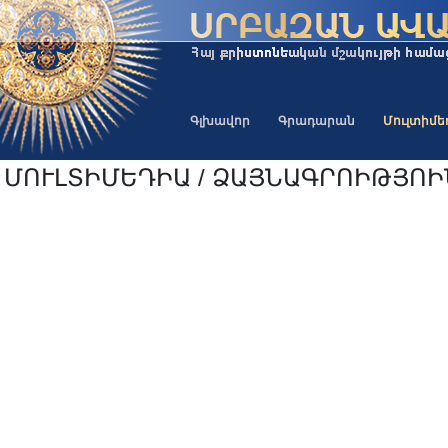
Գլխավոր
Գրադարան
Մուլտիմ
ՄՈՒԼՏԻՄԵԴԻԱ / ՁԱՅՆԱԳՐՈԻԹՅՈ