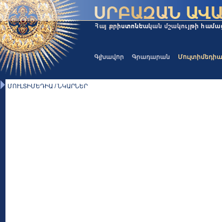
Գլխավոր
Գրադարան
Մուլտիմեդի
ՄՈՒԼՏԻՄԵԴԻԱ / ՆԿԱՐՆԵՐ