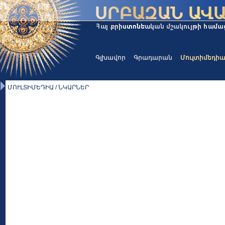
Գլխավոր
Գրադարան
Մուլտիմեդի
ՄՈՒԼՏԻՄԵԴԻԱ / ՆԿԱՐՆԵՐ