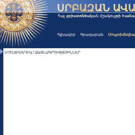
Գլխավոր
Գրադարան
Մուլտիմեդի
ՄՈՒԼՏԻՄԵԴԻԱ / ՁԱՅՆԱԳՐՈԻԹՅՈԻՆՆԵՐ