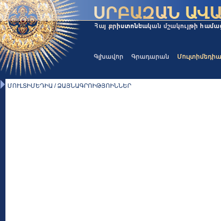
Գլխավոր
Գրադարան
Մուլտիմեդի
ՄՈՒԼՏԻՄԵԴԻԱ / ՁԱՅՆԱԳՐՈԻԹՅՈԻՆՆԵՐ