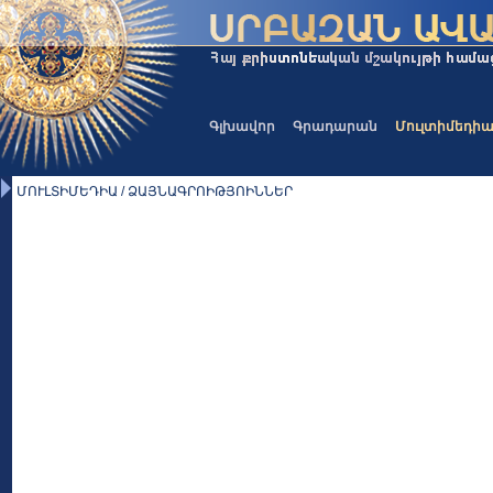
Գլխավոր
Գրադարան
Մուլտիմեդի
ՄՈՒԼՏԻՄԵԴԻԱ / ՁԱՅՆԱԳՐՈԻԹՅՈԻՆՆԵՐ