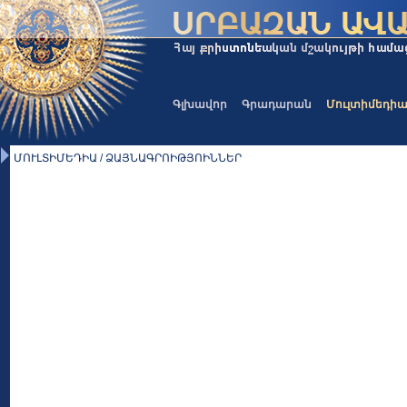
Գլխավոր
Գրադարան
Մուլտիմեդի
ՄՈՒԼՏԻՄԵԴԻԱ / ՁԱՅՆԱԳՐՈԻԹՅՈԻՆՆԵՐ