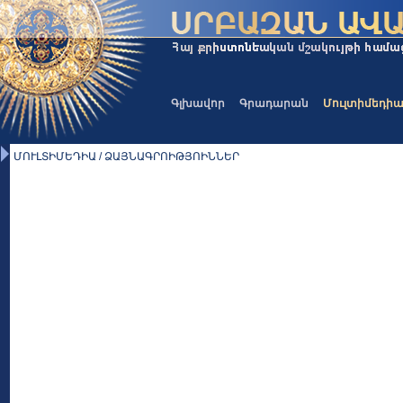
Գլխավոր
Գրադարան
Մուլտիմեդի
ՄՈՒԼՏԻՄԵԴԻԱ / ՁԱՅՆԱԳՐՈԻԹՅՈԻՆՆԵՐ