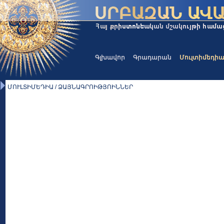
Գլխավոր
Գրադարան
Մուլտիմեդի
ՄՈՒԼՏԻՄԵԴԻԱ / ՁԱՅՆԱԳՐՈԻԹՅՈԻՆՆԵՐ