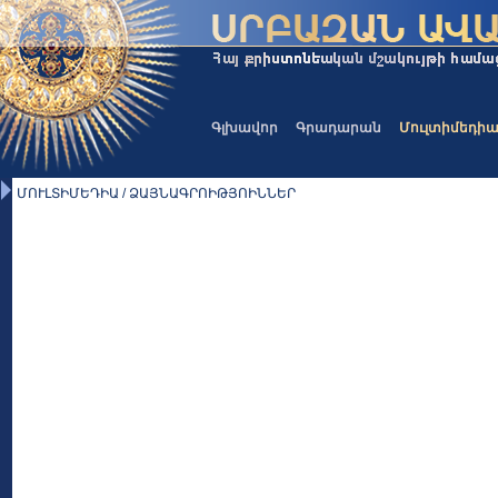
Գլխավոր
Գրադարան
Մուլտիմեդի
ՄՈՒԼՏԻՄԵԴԻԱ / ՁԱՅՆԱԳՐՈԻԹՅՈԻՆՆԵՐ