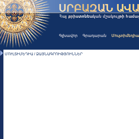
Գլխավոր
Գրադարան
Մուլտիմեդի
ՄՈՒԼՏԻՄԵԴԻԱ / ՁԱՅՆԱԳՐՈԻԹՅՈԻՆՆԵՐ