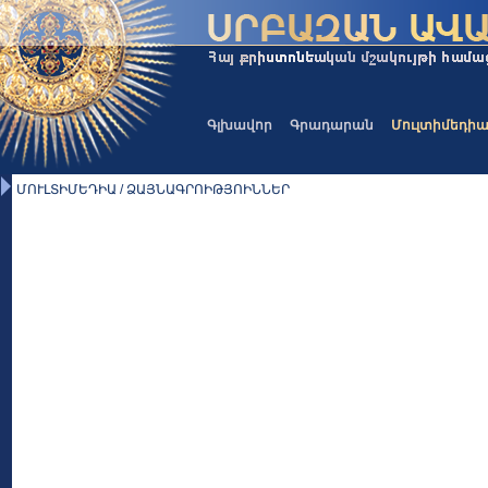
Գլխավոր
Գրադարան
Մուլտիմեդի
ՄՈՒԼՏԻՄԵԴԻԱ / ՁԱՅՆԱԳՐՈԻԹՅՈԻՆՆԵՐ