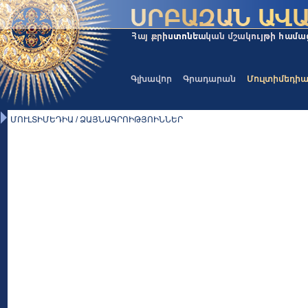
Գլխավոր
Գրադարան
Մուլտիմեդի
ՄՈՒԼՏԻՄԵԴԻԱ / ՁԱՅՆԱԳՐՈԻԹՅՈԻՆՆԵՐ