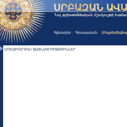
Գլխավոր
Գրադարան
Մուլտիմեդի
ՄՈՒԼՏԻՄԵԴԻԱ / ՁԱՅՆԱԳՐՈԻԹՅՈԻՆՆԵՐ