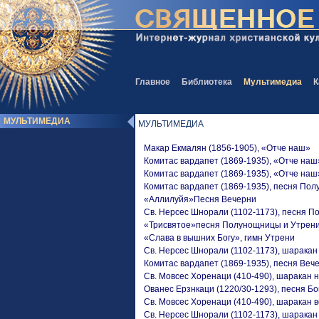
Главное
Библиотека
Мультимедиа
К
МУЛЬТИМЕДИА
МУЛЬТИМЕДИА
Макар Екмалян (1856-1905), «Отче наш»
Комитас вардапет (1869-1935), «Отче наш
Комитас вардапет (1869-1935), «Отче наш
Комитас вардапет (1869-1935), песня По
«Аллилуйя»Песня Вечерни
Св. Нерсес Шнорали (1102-1173), песня 
«Трисвятое»песня Полунощницы и Утрен
«Слава в вышних Богу», гимн Утрени
Св. Нерсес Шнорали (1102-1173), шаракан
Комитас вардапет (1869-1935), песня Веч
Св. Мовсес Хоренаци (410-490), шаракан 
Ованес Ерзнкаци (1220/30-1293), песня Б
Св. Мовсес Хоренаци (410-490), шаракан 
Св. Нерсес Шнорали (1102-1173), шаракан