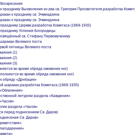
 Воскресения
 к празднику Вызволения из рва св. Григория Просветителя,разработка Комит
аракан к празднику св. Эчмиадзина
аракан к празднику св. Эчмиадзина
к празднику Церкви,разработка Комитаса (1869-1935)
к празднику Успения Богородицы
посвящённый св. Стефану Первомученику
 шаракан Великого поста
рвой пятницы Великого поста
каяния (1)
каяния (2)
каяния (3)
лняется во время обряда омовения ног)
сполняется во время обряда омовения ног)
 к обряду «Дрнбацек»
ый шаракан,разработка Комитаса (1869-1935)
 «Облачения»
ественной литургии раздела «Каждения»
 «Часов»
ргии раздела «Часов»
ся перед поднесением Св. Даров)
однесения Св. Даров»
Приветствия»
Благодарения»
Памяти»