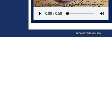
sacredtradition.am