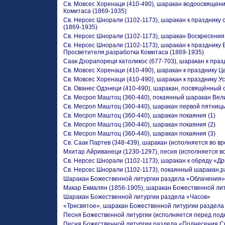
Св. Мовсес Хоренаци (410-490), шаракан водоосвящени
Комитаса (1869-1935)
Св. Нерсес Шнорали (1102-1173), шаракан к празднику 
(1869-1935)
Св. Нерсес Шнорали (1102-1173), шаракан Воскресения
Св. Нерсес Шнорали (1102-1173), шаракан к празднику 
Просветителя,разработка Комитаса (1869-1935)
Саак Дзорапореци католикос (677-703), шаракан к праз
Св. Мовсес Хоренаци (410-490), шаракан к празднику Ц
Св. Мовсес Хоренаци (410-490), шаракан к празднику 
Св. Ованес Одзнеци (410-490), шаракан, посвящённый 
Св. Месроп Маштоц (360-440), покаянный шаракан Вели
Св. Месроп Маштоц (360-440), шаракан первой пятницы
Св. Месроп Маштоц (360-440), шаракан покаяния (1)
Св. Месроп Маштоц (360-440), шаракан покаяния (2)
Св. Месроп Маштоц (360-440), шаракан покаяния (3)
Св. Саак Партев (348-439), шаракан (исполняется во в
Мхитар Айриванеци (1230-1297), песня (исполняется в
Св. Нерсес Шнорали (1102-1173), шаракан к обряду «Д
Св. Нерсес Шнорали (1102-1173), покаянный шаракан,р
Шаракан Божественной литургии раздела «Облачения»
Макар Екмалян (1856-1905), шаракан Божественной ли
Шаракан Божественной литургии раздела «Часов»
«Трисвятое», шаракан Божественной литургии раздела
Песня Божественной литургии (исполняется перед под
Песня Божественной литургии раздела «Поднесения С