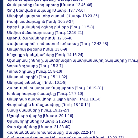
Թանկարժեք մարգարիտը [Մատթ. 13.45-46]
Ծով նետված ուռկանը [Մատթ. 13.47-50]
Անխիղճ պարտատեր ծառան [Մատթ. 18.23-35]
Բարի սամարացին [Ղուկ. 10.29-37]
Երեք նկանակով օգնող ընկերը [Ղուկ. 11.5-8]
Անմիտ մեծահարուստը [Ղուկ. 12.16-21]
Արթուն ծառաները [Ղուկ. 12.35-40]
Հավատարիմ և իմաստուն տնտեսը [Ղուկ. 12.42-48]
Անպտուղ թզենին [Ղուկ. 13.6-9]
Խնջույքի կանչվածները [Ղուկ. 14.16-24]
Աշտարակ շինողը, պատերազմի պատրաստվող թագավորը [Ղուկ. 1
Կորած ոչխարը [Ղուկ. 15.3-7]
Կորած դրամը [Ղուկ. 15.8-10]
Անառակ որդին [Ղուկ. 15.11-32]
Անիրավ տնտեսը [Ղուկ. 16.1-8]
Հարուստն ու աղքատ Ղազարոսը [Ղուկ. 16.19-31]
Խոնարհաբար ծառայելը [Ղուկ. 17.7-10]
Անարդար դատավորը և այրի կինը [Ղուկ. 18.1-8]
Փարիսեցին և մաքսավորը [Ղուկ. 18.10-14]
Տասը մնասները [Ղուկ. 19.12-27]
Մշակների վարձը [Մատթ. 20.1-16]
Երկու որդիները [Մատթ. 21.28-31]
Չար մշակները [Մատթ. 21.33-40]
Հարսանեկան խրախճանքը [Մատթ. 22.2-14]