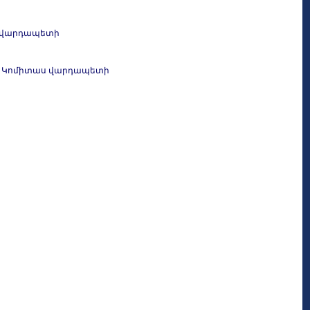
աս վարդապետի
մը՝ Կոմիտաս վարդապետի