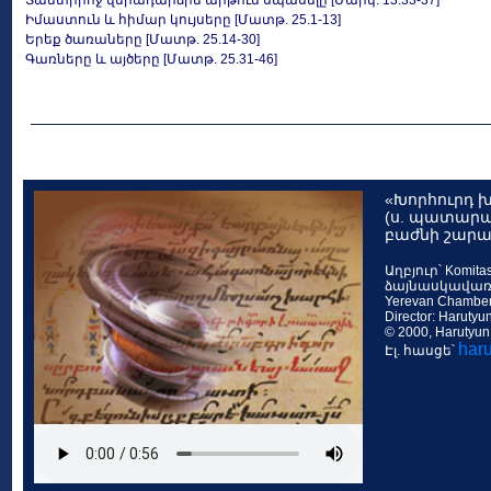
Տանտիրոջ վերադարձին արթուն սպասելը [Մարկ. 13.33-37]
Իմաստուն և հիմար կույսերը [Մատթ. 25.1-13]
Երեք ծառաները [Մատթ. 25.14-30]
Գառները և այծերը [Մատթ. 25.31-46]
«Խորհուրդ 
(ս. պատարա
բաժնի շարա
Աղբյուր՝ Komitas
ձայնասկավառ
Yerevan Chamber C
Director: Harutyu
© 2000, Harutyun
har
Էլ. հասցե՝