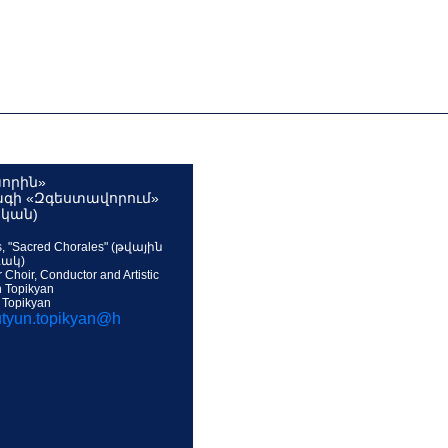
խորին»
գի «Զգեստավորում»
կան)
, "Sacred Chorales" (թվային
ակ)
hoir, Conductor and Artistic
n Topikyan
 Topikyan
utyun.topikyan@h