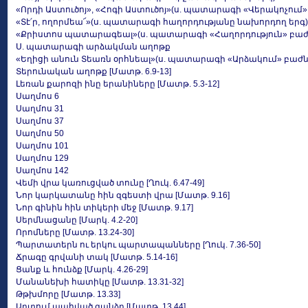
«Որդի Աստուծոյ», «Հոգի Աստուծոյ»(ս. պատարագի «Վերակոչում»
«Տէ՛ր, ողորմեա՜»(ս. պատարագի հաղորդությանը նախորդող երգ)
«Քրիստոս պատարագեալ»(ս. պատարագի «Հաղորդություն» բաժն
Ս. պատարագի արձակման աղոթք
«Եղիցի անուն Տեառն օրհնեալ»(ս. պատարագի «Արձակում» բաժն
Տերունական աղոթք [Մատթ. 6.9-13]
Լեռան քարոզի ինը երանիները [Մատթ. 5.3-12]
Սաղմոս 6
Սաղմոս 31
Սաղմոս 37
Սաղմոս 50
Սաղմոս 101
Սաղմոս 129
Սաղմոս 142
Վեմի վրա կառուցված տունը [Ղուկ. 6.47-49]
Նոր կարկատանը հին զգեստի վրա [Մատթ. 9.16]
Նոր գինին հին տիկերի մեջ [Մատթ. 9.17]
Սերմնացանը [Մարկ. 4.2-20]
Որոմները [Մատթ. 13.24-30]
Պարտատերն ու երկու պարտապանները [Ղուկ. 7.36-50]
Ճրագը գրվանի տակ [Մատթ. 5.14-16]
Ցանք և հունձք [Մարկ. 4.26-29]
Մանանեխի հատիկը [Մատթ. 13.31-32]
Թթխմորը [Մատթ. 13.33]
Արտում պահված գանձը [Մատթ. 13.44]