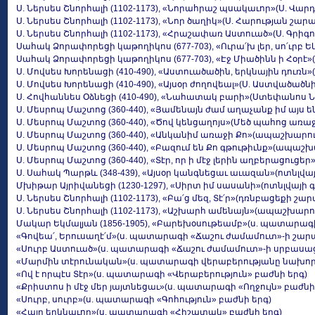
Ս. Ներսես Շնորհալի (1102-1173), «Նորահրաշ պսակաւոր»(Ս. 
Ս. Ներսես Շնորհալի (1102-1173), «Նոր ծաղիկ»(Ս. Հարության շար
Ս. Ներսես Շնորհալի (1102-1173), «Հրաշափառ Աստուած»(Ս. Գր
Սահակ Ձորափորեցի կաթողիկոս (677-703), «Ուրա՛խ լեր, սո՛ւրբ 
Սահակ Ձորափորեցի կաթողիկոս (677-703), «Էջ Միածինն ի Հօրէ»
Ս. Մովսես Խորենացի (410-490), «Աստուածածին, երկնային դու
Ս. Մովսես Խորենացի (410-490), «Այսօր ժողովեալ»(Ս. Աստված
Ս. Հովհաննես Օձնեցի (410-490), «Նահատակ բարի»(Ստեփանոս
Ս. Մեսրոպ Մաշտոց (360-440), «Յամենայն ժամ աղաչանք իմ այ
Ս. Մեսրոպ Մաշտոց (360-440), «Ծով կենցաղոյս»(Մեծ պահոց առ
Ս. Մեսրոպ Մաշտոց (360-440), «Անկանիմ առաջի Քո»(ապաշխարո
Ս. Մեսրոպ Մաշտոց (360-440), «Բազում են Քո գթութիւնք»(ապա
Ս. Մեսրոպ Մաշտոց (360-440), «Տէր, որ ի մէջ լերին աղբերացու
Ս. Սահակ Պարթև (348-439), «Այսօր կանգնեցաւ աւազան»(ոտնլվա
Մխիթար Այրիվանեցի (1230-1297), «Սիրտ իմ սասանի»(ոտնլվայի 
Ս. Ներսես Շնորհալի (1102-1173), «Բա՛ց մեզ, Տէ՛ր»(դռնբացեքի շա
Ս. Ներսես Շնորհալի (1102-1173), «Աշխարհ ամենայն»(ապաշխա
Մակար Եկմալյան (1856-1905), «Բարեխօսութեամբ»(ս. պատարագ
«Գովեա՛, Երուսաղէ՛մ»(ս. պատարագի «Ճաշու ժամամուտ»-ի շար
«Սուրբ Աստուած»(ս. պատարագի «Ճաշու ժամամուտ»-ի սրբասաց
«Մարմին տէրունական»(ս. պատարագի վերաբերությանը նախոր
«Ով է որպէս Տէր»(ս. պատարագի «Վերաբերություն» բաժնի երգ)
«Քրիստոս ի մէջ մեր յայտնեցաւ»(ս. պատարագի «Ողջույն» բաժն
«Սուրբ, սուրբ»(ս. պատարագի «Գոհություն» բաժնի երգ)
«Հայր երկնաւոր»(ս. պատարագի «Հիշատակ» բաժնի երգ)