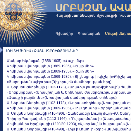
Գլխավոր
Գրադարան
Մուլտիմեդի
ՄՈՒԼՏԻՄԵԴԻԱ / ՁԱՅՆԱԳՐՈԻԹՅՈԻՆՆԵՐ
Մակար Եկմալյան (1856-1905), «Հայր մեր»
Կոմիտաս վարդապետ (1869-1935), «Հայր մեր»
Կոմիտաս վարդապետ (1869-1935), «Հայր մեր»
Կոմիտաս վարդապետ (1869-1935), «Յիշեսցուք ի գիշերի»(Գիշերա
«Յարութեան ալէլուիա»(Գիշերային ժամերգության երգ)
Ս. Ներսես Շնորհալի (1102-1173), «Առաւօտ լուսոյ»(Գիշերային ժամ
«Երեքսրբեան»(Առավոտյան և Երեկոյան ժամերգության սրբասաց
«Փառք ի բարձունս»(Առավոտյան ժամերգության օրհներգ)
Ս. Ներսես Շնորհալի (1102-1173), «Նորաստեղծեալ»(Առավոտյան
Կոմիտաս վարդապետ (1869-1935), «Լոյս զուարթ»(Երեկոյան ժամե
Ս. Մովսես Խորենացի (410-490), «Զանճառելի Լուսոյ մայր»(Ս. Ծնն
Գրիգոր Պահլավունի (1113-1166), «Ո՜վ զարմանալի»(Աստվածահա
Հովհաննես Երզնկացի (1220/30-1293), «Այսօր ձայնն հայրական
Ս. Մովսես Խորենացի (410-490), «Լոյս ի Լուսոյ ի Հօրէ»(Աստվ