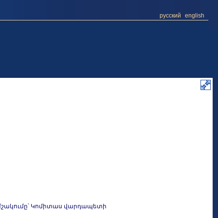
русский
english
, մշակումը՝ Կոմիտաս վարդապետի
ի