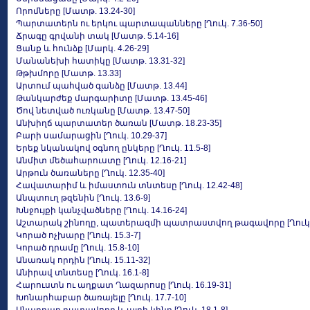
Որոմները [Մատթ. 13.24-30]
Պարտատերն ու երկու պարտապանները [Ղուկ. 7.36-50]
Ճրագը գրվանի տակ [Մատթ. 5.14-16]
Ցանք և հունձք [Մարկ. 4.26-29]
Մանանեխի հատիկը [Մատթ. 13.31-32]
Թթխմորը [Մատթ. 13.33]
Արտում պահված գանձը [Մատթ. 13.44]
Թանկարժեք մարգարիտը [Մատթ. 13.45-46]
Ծով նետված ուռկանը [Մատթ. 13.47-50]
Անխիղճ պարտատեր ծառան [Մատթ. 18.23-35]
Բարի սամարացին [Ղուկ. 10.29-37]
Երեք նկանակով օգնող ընկերը [Ղուկ. 11.5-8]
Անմիտ մեծահարուստը [Ղուկ. 12.16-21]
Արթուն ծառաները [Ղուկ. 12.35-40]
Հավատարիմ և իմաստուն տնտեսը [Ղուկ. 12.42-48]
Անպտուղ թզենին [Ղուկ. 13.6-9]
Խնջույքի կանչվածները [Ղուկ. 14.16-24]
Աշտարակ շինողը, պատերազմի պատրաստվող թագավորը [Ղուկ. 1
Կորած ոչխարը [Ղուկ. 15.3-7]
Կորած դրամը [Ղուկ. 15.8-10]
Անառակ որդին [Ղուկ. 15.11-32]
Անիրավ տնտեսը [Ղուկ. 16.1-8]
Հարուստն ու աղքատ Ղազարոսը [Ղուկ. 16.19-31]
Խոնարհաբար ծառայելը [Ղուկ. 17.7-10]