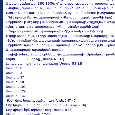
Մակար Եկմալյան (1856-1905), «Բարեխօսութեամբ»(ս. պատարագ
«Գովեա՛, Երուսաղէ՛մ»(ս. պատարագի «Ճաշու ժամամուտ»-ի շար
«Սուրբ Աստուած»(ս. պատարագի «Ճաշու ժամամուտ»-ի սրբասաց
«Ով է որպէս Տէր»(ս. պատարագի «Վերաբերություն» բաժնի երգ)
«Քրիստոս ի մէջ մեր յայտնեցաւ»(ս. պատարագի «Ողջույն» բաժն
«Սուրբ, սուրբ»(ս. պատարագի «Գոհություն» բաժնի երգ)
«Հայր երկնաւոր»(ս. պատարագի «Հիշատակ» բաժնի երգ)
«Որդի Աստուծոյ», «Հոգի Աստուծոյ»(ս. պատարագի «Վերակոչում»
«Տէ՛ր, ողորմեա՜»(ս. պատարագի հաղորդությանը նախորդող երգ)
«Քրիստոս պատարագեալ»(ս. պատարագի «Հաղորդություն» բաժն
Ս. պատարագի արձակման աղոթք
«Եղիցի անուն Տեառն օրհնեալ»(ս. պատարագի «Արձակում» բաժն
Տերունական աղոթք [Մատթ. 6.9-13]
Լեռան քարոզի ինը երանիները [Մատթ. 5.3-12]
Սաղմոս 6
Սաղմոս 31
Սաղմոս 37
Սաղմոս 50
Սաղմոս 101
Սաղմոս 129
Սաղմոս 142
Վեմի վրա կառուցված տունը [Ղուկ. 6.47-49]
Նոր կարկատանը հին զգեստի վրա [Մատթ. 9.16]
Նոր գինին հին տիկերի մեջ [Մատթ. 9.17]
Սերմնացանը [Մարկ. 4.2-20]