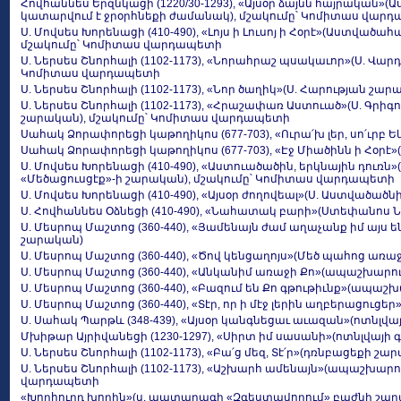
Հովհաննես Երզնկացի (1220/30-1293), «Այսօր ձայնն հայրական»
կատարվում է ջրօրհնեքի ժամանակ), մշակումը՝ Կոմիտաս վար
Ս. Մովսես Խորենացի (410-490), «Լոյս ի Լուսոյ ի Հօրէ»(Աստված
մշակումը՝ Կոմիտաս վարդապետի
Ս. Ներսես Շնորհալի (1102-1173), «Նորահրաշ պսակաւոր»(Ս. Վա
Կոմիտաս վարդապետի
Ս. Ներսես Շնորհալի (1102-1173), «Նոր ծաղիկ»(Ս. Հարության շար
Ս. Ներսես Շնորհալի (1102-1173), «Հրաշափառ Աստուած»(Ս. Գրիգ
շարական), մշակումը՝ Կոմիտաս վարդապետի
Սահակ Ձորափորեցի կաթողիկոս (677-703), «Ուրա՛խ լեր, սո՛ւրբ 
Սահակ Ձորափորեցի կաթողիկոս (677-703), «Էջ Միածինն ի Հօրէ»
Ս. Մովսես Խորենացի (410-490), «Աստուածածին, երկնային դուռ
«Մեծացուսցէք»-ի շարական), մշակումը՝ Կոմիտաս վարդապետի
Ս. Մովսես Խորենացի (410-490), «Այսօր ժողովեալ»(Ս. Աստված
Ս. Հովհաննես Օձնեցի (410-490), «Նահատակ բարի»(Ստեփանոս
Ս. Մեսրոպ Մաշտոց (360-440), «Յամենայն ժամ աղաչանք իմ այս
շարական)
Ս. Մեսրոպ Մաշտոց (360-440), «Ծով կենցաղոյս»(Մեծ պահոց առ
Ս. Մեսրոպ Մաշտոց (360-440), «Անկանիմ առաջի Քո»(ապաշխարո
Ս. Մեսրոպ Մաշտոց (360-440), «Բազում են Քո գթութիւնք»(ապա
Ս. Մեսրոպ Մաշտոց (360-440), «Տէր, որ ի մէջ լերին աղբերացու
Ս. Սահակ Պարթև (348-439), «Այսօր կանգնեցաւ աւազան»(ոտնլվա
Մխիթար Այրիվանեցի (1230-1297), «Սիրտ իմ սասանի»(ոտնլվայի 
Ս. Ներսես Շնորհալի (1102-1173), «Բա՛ց մեզ, Տէ՛ր»(դռնբացեքի շա
Ս. Ներսես Շնորհալի (1102-1173), «Աշխարհ ամենայն»(ապաշխար
վարդապետի
«Խորհուրդ խորին»(ս. պատարագի «Զգեստավորում» բաժնի շա