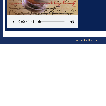
sacredtradition.am