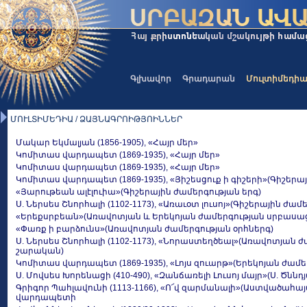
Գլխավոր
Գրադարան
Մուլտիմեդի
ՄՈՒԼՏԻՄԵԴԻԱ / ՁԱՅՆԱԳՐՈԻԹՅՈԻՆՆԵՐ
Մակար Եկմալյան (1856-1905), «Հայր մեր»
Կոմիտաս վարդապետ (1869-1935), «Հայր մեր»
Կոմիտաս վարդապետ (1869-1935), «Հայր մեր»
Կոմիտաս վարդապետ (1869-1935), «Յիշեսցուք ի գիշերի»(Գիշերա
«Յարութեան ալէլուիա»(Գիշերային ժամերգության երգ)
Ս. Ներսես Շնորհալի (1102-1173), «Առաւօտ լուսոյ»(Գիշերային ժամ
«Երեքսրբեան»(Առավոտյան և Երեկոյան ժամերգության սրբասաց
«Փառք ի բարձունս»(Առավոտյան ժամերգության օրհներգ)
Ս. Ներսես Շնորհալի (1102-1173), «Նորաստեղծեալ»(Առավոտյան 
շարական)
Կոմիտաս վարդապետ (1869-1935), «Լոյս զուարթ»(Երեկոյան ժամե
Ս. Մովսես Խորենացի (410-490), «Զանճառելի Լուսոյ մայր»(Ս. Ծնն
Գրիգոր Պահլավունի (1113-1166), «Ո՜վ զարմանալի»(Աստվածահայ
վարդապետի