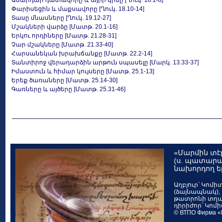
Անարդար դատավորը և այրի կինը [Ղուկ. 18.1-8]
Փարիսեցին և մաքսավորը [Ղուկ. 18.10-14]
Տասը մնասները [Ղուկ. 19.12-27]
Մշակների վարձը [Մատթ. 20.1-16]
Երկու որդիները [Մատթ. 21.28-31]
Չար մշակները [Մատթ. 21.33-40]
Հարսանեկան խրախճանքը [Մատթ. 22.2-14]
Տանտիրոջ վերադարձին արթուն սպասելը [Մարկ. 13.33-37]
Իմաստուն և հիմար կույսերը [Մատթ. 25.1-13]
Երեք ծառաները [Մատթ. 25.14-30]
Գառները և այծերը [Մատթ. 25.31-46]
«Մարմին տէ
(ս. պատարա
նախորդող ե
Աղբյուր՝ Կոմ
(ձայնապնակ),
թատրոնի տղա
դիրիժոր՝ Կոմ
© ВТПО Фирма «