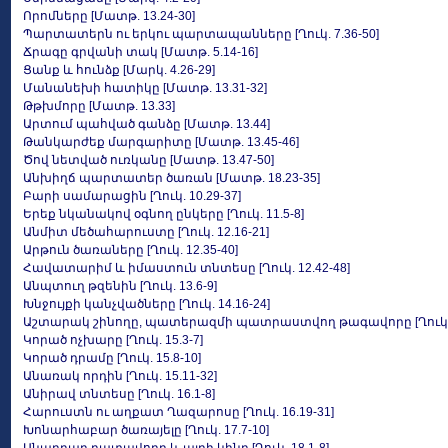
Որոմները [Մատթ. 13.24-30]
Պարտատերն ու երկու պարտապանները [Ղուկ. 7.36-50]
Ճրագը գրվանի տակ [Մատթ. 5.14-16]
Ցանք և հունձք [Մարկ. 4.26-29]
Մանանեխի հատիկը [Մատթ. 13.31-32]
Թթխմորը [Մատթ. 13.33]
Արտում պահված գանձը [Մատթ. 13.44]
Թանկարժեք մարգարիտը [Մատթ. 13.45-46]
Ծով նետված ուռկանը [Մատթ. 13.47-50]
Անխիղճ պարտատեր ծառան [Մատթ. 18.23-35]
Բարի սամարացին [Ղուկ. 10.29-37]
Երեք նկանակով օգնող ընկերը [Ղուկ. 11.5-8]
Անմիտ մեծահարուստը [Ղուկ. 12.16-21]
Արթուն ծառաները [Ղուկ. 12.35-40]
Հավատարիմ և իմաստուն տնտեսը [Ղուկ. 12.42-48]
Անպտուղ թզենին [Ղուկ. 13.6-9]
Խնջույքի կանչվածները [Ղուկ. 14.16-24]
Աշտարակ շինողը, պատերազմի պատրաստվող թագավորը [Ղուկ. 1
Կորած ոչխարը [Ղուկ. 15.3-7]
Կորած դրամը [Ղուկ. 15.8-10]
Անառակ որդին [Ղուկ. 15.11-32]
Անիրավ տնտեսը [Ղուկ. 16.1-8]
Հարուստն ու աղքատ Ղազարոսը [Ղուկ. 16.19-31]
Խոնարհաբար ծառայելը [Ղուկ. 17.7-10]