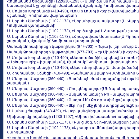
Հովհաննես Երզնկացի (1220/30-1293), «Այսօր ձայնն հայրական»
կատարվում է ջրօրհնեքի ժամանակ), մշակումը՝ Կոմիտաս վար
Ս. Մովսես Խորենացի (410-490), «Լոյս ի Լուսոյ ի Հօրէ»(Աստված
մշակումը՝ Կոմիտաս վարդապետի
Ս. Ներսես Շնորհալի (1102-1173), «Նորահրաշ պսակաւոր»(Ս. Վա
Կոմիտաս վարդապետի
Ս. Ներսես Շնորհալի (1102-1173), «Նոր ծաղիկ»(Ս. Հարության շար
Ս. Ներսես Շնորհալի (1102-1173), «Հրաշափառ Աստուած»(Ս. Գրիգ
շարական), մշակումը՝ Կոմիտաս վարդապետի
Սահակ Ձորափորեցի կաթողիկոս (677-703), «Ուրա՛խ լեր, սո՛ւրբ 
Սահակ Ձորափորեցի կաթողիկոս (677-703), «Էջ Միածինն ի Հօրէ»
Ս. Մովսես Խորենացի (410-490), «Աստուածածին, երկնային դուռ
«Մեծացուսցէք»-ի շարական), մշակումը՝ Կոմիտաս վարդապետի
Ս. Մովսես Խորենացի (410-490), «Այսօր ժողովեալ»(Ս. Աստված
Ս. Հովհաննես Օձնեցի (410-490), «Նահատակ բարի»(Ստեփանոս
Ս. Մեսրոպ Մաշտոց (360-440), «Յամենայն ժամ աղաչանք իմ այս
շարական)
Ս. Մեսրոպ Մաշտոց (360-440), «Ծով կենցաղոյս»(Մեծ պահոց առ
Ս. Մեսրոպ Մաշտոց (360-440), «Անկանիմ առաջի Քո»(ապաշխարո
Ս. Մեսրոպ Մաշտոց (360-440), «Բազում են Քո գթութիւնք»(ապա
Ս. Մեսրոպ Մաշտոց (360-440), «Տէր, որ ի մէջ լերին աղբերացու
Ս. Սահակ Պարթև (348-439), «Այսօր կանգնեցաւ աւազան»(ոտնլվա
Մխիթար Այրիվանեցի (1230-1297), «Սիրտ իմ սասանի»(ոտնլվայի 
Ս. Ներսես Շնորհալի (1102-1173), «Բա՛ց մեզ, Տէ՛ր»(դռնբացեքի շա
Ս. Ներսես Շնորհալի (1102-1173), «Աշխարհ ամենայն»(ապաշխար
վարդապետի
«Խորհուրդ խորին»(ս. պատարագի «Զգեստավորում» բաժնի շա