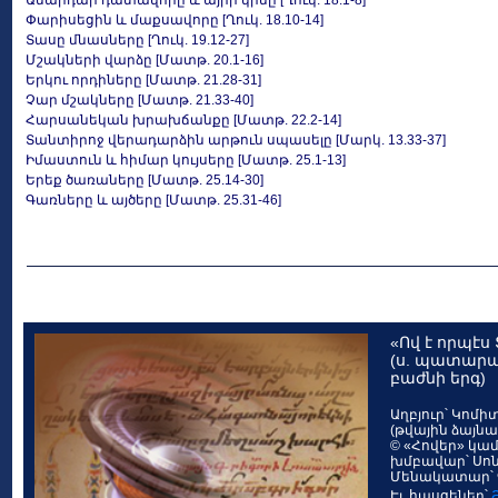
Անարդար դատավորը և այրի կինը [Ղուկ. 18.1-8]
Փարիսեցին և մաքսավորը [Ղուկ. 18.10-14]
Տասը մնասները [Ղուկ. 19.12-27]
Մշակների վարձը [Մատթ. 20.1-16]
Երկու որդիները [Մատթ. 21.28-31]
Չար մշակները [Մատթ. 21.33-40]
Հարսանեկան խրախճանքը [Մատթ. 22.2-14]
Տանտիրոջ վերադարձին արթուն սպասելը [Մարկ. 13.33-37]
Իմաստուն և հիմար կույսերը [Մատթ. 25.1-13]
Երեք ծառաները [Մատթ. 25.14-30]
Գառները և այծերը [Մատթ. 25.31-46]
«Ով է որպէս 
(ս. պատարա
բաժնի երգ)
Աղբյուր՝ Կոմ
(թվային ձայն
© «Հովեր» կամ
խմբավար՝ Սո
Մենակատար՝ 
Էլ. հասցեներ՝