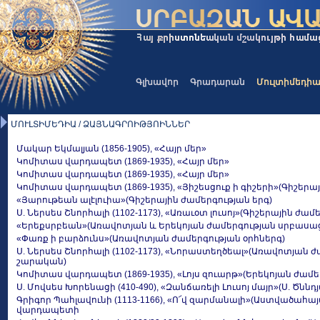
Գլխավոր
Գրադարան
Մուլտիմեդի
ՄՈՒԼՏԻՄԵԴԻԱ / ՁԱՅՆԱԳՐՈԻԹՅՈԻՆՆԵՐ
Մակար Եկմալյան (1856-1905), «Հայր մեր»
Կոմիտաս վարդապետ (1869-1935), «Հայր մեր»
Կոմիտաս վարդապետ (1869-1935), «Հայր մեր»
Կոմիտաս վարդապետ (1869-1935), «Յիշեսցուք ի գիշերի»(Գիշերա
«Յարութեան ալէլուիա»(Գիշերային ժամերգության երգ)
Ս. Ներսես Շնորհալի (1102-1173), «Առաւօտ լուսոյ»(Գիշերային ժամ
«Երեքսրբեան»(Առավոտյան և Երեկոյան ժամերգության սրբասաց
«Փառք ի բարձունս»(Առավոտյան ժամերգության օրհներգ)
Ս. Ներսես Շնորհալի (1102-1173), «Նորաստեղծեալ»(Առավոտյան 
շարական)
Կոմիտաս վարդապետ (1869-1935), «Լոյս զուարթ»(Երեկոյան ժամե
Ս. Մովսես Խորենացի (410-490), «Զանճառելի Լուսոյ մայր»(Ս. Ծնն
Գրիգոր Պահլավունի (1113-1166), «Ո՜վ զարմանալի»(Աստվածահայ
վարդապետի