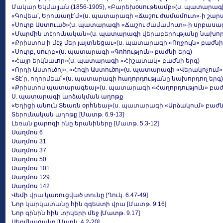
Մակար Եկմալյան (1856-1905), «Բարեխօսութեամբ»(ս. պատարագ
«Գովեա՛, Երուսաղէ՛մ»(ս. պատարագի «Ճաշու ժամամուտ»-ի շար
«Սուրբ Աստուած»(ս. պատարագի «Ճաշու ժամամուտ»-ի սրբասաց
«Մարմին տէրունական»(ս. պատարագի վերաբերությանը նախոր
«Քրիստոս ի մէջ մեր յայտնեցաւ»(ս. պատարագի «Ողջույն» բաժն
«Սուրբ, սուրբ»(ս. պատարագի «Գոհություն» բաժնի երգ)
«Հայր երկնաւոր»(ս. պատարագի «Հիշատակ» բաժնի երգ)
«Որդի Աստուծոյ», «Հոգի Աստուծոյ»(ս. պատարագի «Վերակոչում»
«Տէ՛ր, ողորմեա՜»(ս. պատարագի հաղորդությանը նախորդող երգ)
«Քրիստոս պատարագեալ»(ս. պատարագի «Հաղորդություն» բաժն
Ս. պատարագի արձակման աղոթք
«Եղիցի անուն Տեառն օրհնեալ»(ս. պատարագի «Արձակում» բաժն
Տերունական աղոթք [Մատթ. 6.9-13]
Լեռան քարոզի ինը երանիները [Մատթ. 5.3-12]
Սաղմոս 6
Սաղմոս 31
Սաղմոս 37
Սաղմոս 50
Սաղմոս 101
Սաղմոս 129
Սաղմոս 142
Վեմի վրա կառուցված տունը [Ղուկ. 6.47-49]
Նոր կարկատանը հին զգեստի վրա [Մատթ. 9.16]
Նոր գինին հին տիկերի մեջ [Մատթ. 9.17]
Սերմնացանը [Մարկ. 4.2-20]