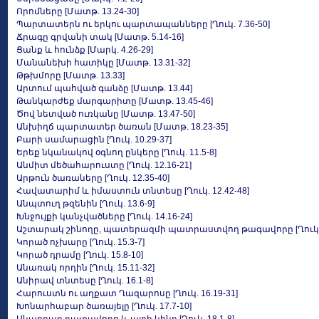
Որոմները [Մատթ. 13.24-30]
Պարտատերն ու երկու պարտապանները [Ղուկ. 7.36-50]
Ճրագը գրվանի տակ [Մատթ. 5.14-16]
Ցանք և հունձք [Մարկ. 4.26-29]
Մանանեխի հատիկը [Մատթ. 13.31-32]
Թթխմորը [Մատթ. 13.33]
Արտում պահված գանձը [Մատթ. 13.44]
Թանկարժեք մարգարիտը [Մատթ. 13.45-46]
Ծով նետված ուռկանը [Մատթ. 13.47-50]
Անխիղճ պարտատեր ծառան [Մատթ. 18.23-35]
Բարի սամարացին [Ղուկ. 10.29-37]
Երեք նկանակով օգնող ընկերը [Ղուկ. 11.5-8]
Անմիտ մեծահարուստը [Ղուկ. 12.16-21]
Արթուն ծառաները [Ղուկ. 12.35-40]
Հավատարիմ և իմաստուն տնտեսը [Ղուկ. 12.42-48]
Անպտուղ թզենին [Ղուկ. 13.6-9]
Խնջույքի կանչվածները [Ղուկ. 14.16-24]
Աշտարակ շինողը, պատերազմի պատրաստվող թագավորը [Ղուկ. 1
Կորած ոչխարը [Ղուկ. 15.3-7]
Կորած դրամը [Ղուկ. 15.8-10]
Անառակ որդին [Ղուկ. 15.11-32]
Անիրավ տնտեսը [Ղուկ. 16.1-8]
Հարուստն ու աղքատ Ղազարոսը [Ղուկ. 16.19-31]
Խոնարհաբար ծառայելը [Ղուկ. 17.7-10]