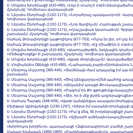
կատարվում է ջրօրհնեքի ժամանակ), մշակումը՝ Կոմիտաս վար
Ս. Մովսես Խորենացի (410-490), «Լոյս ի Լուսոյ ի Հօրէ»(Աստված
մշակումը՝ Կոմիտաս վարդապետի
Ս. Ներսես Շնորհալի (1102-1173), «Նորահրաշ պսակաւոր»(Ս. Վա
Կոմիտաս վարդապետի
Ս. Ներսես Շնորհալի (1102-1173), «Նոր ծաղիկ»(Ս. Հարության շար
Ս. Ներսես Շնորհալի (1102-1173), «Հրաշափառ Աստուած»(Ս. Գրիգ
շարական), մշակումը՝ Կոմիտաս վարդապետի
Սահակ Ձորափորեցի կաթողիկոս (677-703), «Ուրա՛խ լեր, սո՛ւրբ 
Սահակ Ձորափորեցի կաթողիկոս (677-703), «Էջ Միածինն ի Հօրէ»
Ս. Մովսես Խորենացի (410-490), «Աստուածածին, երկնային դուռ
«Մեծացուսցէք»-ի շարական), մշակումը՝ Կոմիտաս վարդապետի
Ս. Մովսես Խորենացի (410-490), «Այսօր ժողովեալ»(Ս. Աստված
Ս. Հովհաննես Օձնեցի (410-490), «Նահատակ բարի»(Ստեփանոս
Ս. Մեսրոպ Մաշտոց (360-440), «Յամենայն ժամ աղաչանք իմ այս
շարական)
Ս. Մեսրոպ Մաշտոց (360-440), «Ծով կենցաղոյս»(Մեծ պահոց առ
Ս. Մեսրոպ Մաշտոց (360-440), «Անկանիմ առաջի Քո»(ապաշխարո
Ս. Մեսրոպ Մաշտոց (360-440), «Բազում են Քո գթութիւնք»(ապա
Ս. Մեսրոպ Մաշտոց (360-440), «Տէր, որ ի մէջ լերին աղբերացու
Ս. Սահակ Պարթև (348-439), «Այսօր կանգնեցաւ աւազան»(ոտնլվա
Մխիթար Այրիվանեցի (1230-1297), «Սիրտ իմ սասանի»(ոտնլվայի 
Ս. Ներսես Շնորհալի (1102-1173), «Բա՛ց մեզ, Տէ՛ր»(դռնբացեքի շա
Ս. Ներսես Շնորհալի (1102-1173), «Աշխարհ ամենայն»(ապաշխար
վարդապետի
«Խորհուրդ խորին»(ս. պատարագի «Զգեստավորում» բաժնի շա
Մակար Եկմալյան (1856-1905), «Բարեխօսութեամբ»(ս. պատարագ