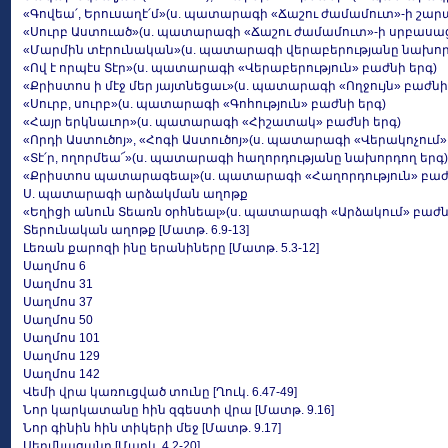
«Գովեա՛, Երուսաղէ՛մ»(ս. պատարագի «Ճաշու ժամամուտ»-ի շար
«Սուրբ Աստուած»(ս. պատարագի «Ճաշու ժամամուտ»-ի սրբասաց
«Մարմին տէրունական»(ս. պատարագի վերաբերությանը նախոր
«Ով է որպէս Տէր»(ս. պատարագի «Վերաբերություն» բաժնի երգ)
«Քրիստոս ի մէջ մեր յայտնեցաւ»(ս. պատարագի «Ողջույն» բաժն
«Սուրբ, սուրբ»(ս. պատարագի «Գոհություն» բաժնի երգ)
«Հայր երկնաւոր»(ս. պատարագի «Հիշատակ» բաժնի երգ)
«Որդի Աստուծոյ», «Հոգի Աստուծոյ»(ս. պատարագի «Վերակոչում»
«Տէ՛ր, ողորմեա՜»(ս. պատարագի հաղորդությանը նախորդող երգ)
«Քրիստոս պատարագեալ»(ս. պատարագի «Հաղորդություն» բաժն
Ս. պատարագի արձակման աղոթք
«Եղիցի անուն Տեառն օրհնեալ»(ս. պատարագի «Արձակում» բաժն
Տերունական աղոթք [Մատթ. 6.9-13]
Լեռան քարոզի ինը երանիները [Մատթ. 5.3-12]
Սաղմոս 6
Սաղմոս 31
Սաղմոս 37
Սաղմոս 50
Սաղմոս 101
Սաղմոս 129
Սաղմոս 142
Վեմի վրա կառուցված տունը [Ղուկ. 6.47-49]
Նոր կարկատանը հին զգեստի վրա [Մատթ. 9.16]
Նոր գինին հին տիկերի մեջ [Մատթ. 9.17]
Սերմնացանը [Մարկ. 4.2-20]