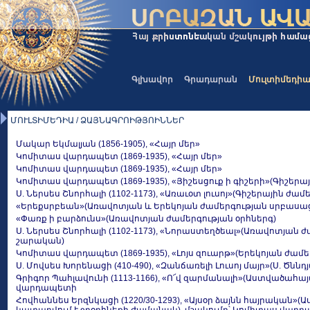
Գլխավոր
Գրադարան
Մուլտիմեդի
ՄՈՒԼՏԻՄԵԴԻԱ / ՁԱՅՆԱԳՐՈԻԹՅՈԻՆՆԵՐ
Մակար Եկմալյան (1856-1905), «Հայր մեր»
Կոմիտաս վարդապետ (1869-1935), «Հայր մեր»
Կոմիտաս վարդապետ (1869-1935), «Հայր մեր»
Կոմիտաս վարդապետ (1869-1935), «Յիշեսցուք ի գիշերի»(Գիշերա
Ս. Ներսես Շնորհալի (1102-1173), «Առաւօտ լուսոյ»(Գիշերային ժամ
«Երեքսրբեան»(Առավոտյան և Երեկոյան ժամերգության սրբասաց
«Փառք ի բարձունս»(Առավոտյան ժամերգության օրհներգ)
Ս. Ներսես Շնորհալի (1102-1173), «Նորաստեղծեալ»(Առավոտյան 
շարական)
Կոմիտաս վարդապետ (1869-1935), «Լոյս զուարթ»(Երեկոյան ժամե
Ս. Մովսես Խորենացի (410-490), «Զանճառելի Լուսոյ մայր»(Ս. Ծնն
Գրիգոր Պահլավունի (1113-1166), «Ո՜վ զարմանալի»(Աստվածահայ
վարդապետի
Հովհաննես Երզնկացի (1220/30-1293), «Այսօր ձայնն հայրական»