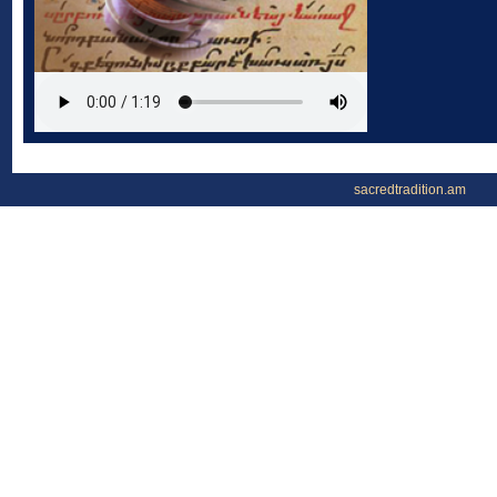
sacredtradition.am