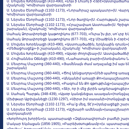
Ս. Մովսես Խորենացի (410-490), «Լոյս ի Լուսոյ ի Հօրէ»(Աստված
մշակումը՝ Կոմիտաս վարդապետի
Ս. Ներսես Շնորհալի (1102-1173), «Նորահրաշ պսակաւոր»(Ս. Վա
Կոմիտաս վարդապետի
Ս. Ներսես Շնորհալի (1102-1173), «Նոր ծաղիկ»(Ս. Հարության շար
Ս. Ներսես Շնորհալի (1102-1173), «Հրաշափառ Աստուած»(Ս. Գրիգ
շարական), մշակումը՝ Կոմիտաս վարդապետի
Սահակ Ձորափորեցի կաթողիկոս (677-703), «Ուրա՛խ լեր, սո՛ւրբ 
Սահակ Ձորափորեցի կաթողիկոս (677-703), «Էջ Միածինն ի Հօրէ»
Ս. Մովսես Խորենացի (410-490), «Աստուածածին, երկնային դուռ
«Մեծացուսցէք»-ի շարական), մշակումը՝ Կոմիտաս վարդապետի
Ս. Մովսես Խորենացի (410-490), «Այսօր ժողովեալ»(Ս. Աստված
Ս. Հովհաննես Օձնեցի (410-490), «Նահատակ բարի»(Ստեփանոս
Ս. Մեսրոպ Մաշտոց (360-440), «Յամենայն ժամ աղաչանք իմ այս
շարական)
Ս. Մեսրոպ Մաշտոց (360-440), «Ծով կենցաղոյս»(Մեծ պահոց առ
Ս. Մեսրոպ Մաշտոց (360-440), «Անկանիմ առաջի Քո»(ապաշխարո
Ս. Մեսրոպ Մաշտոց (360-440), «Բազում են Քո գթութիւնք»(ապա
Ս. Մեսրոպ Մաշտոց (360-440), «Տէր, որ ի մէջ լերին աղբերացու
Ս. Սահակ Պարթև (348-439), «Այսօր կանգնեցաւ աւազան»(ոտնլվա
Մխիթար Այրիվանեցի (1230-1297), «Սիրտ իմ սասանի»(ոտնլվայի 
Ս. Ներսես Շնորհալի (1102-1173), «Բա՛ց մեզ, Տէ՛ր»(դռնբացեքի շա
Ս. Ներսես Շնորհալի (1102-1173), «Աշխարհ ամենայն»(ապաշխար
վարդապետի
«Խորհուրդ խորին»(ս. պատարագի «Զգեստավորում» բաժնի շա
Մակար Եկմալյան (1856-1905), «Բարեխօսութեամբ»(ս. պատարագ