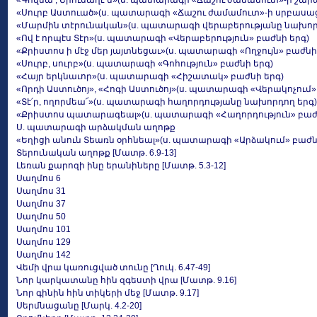
«Գովեա՛, Երուսաղէ՛մ»(ս. պատարագի «Ճաշու ժամամուտ»-ի շար
«Սուրբ Աստուած»(ս. պատարագի «Ճաշու ժամամուտ»-ի սրբասաց
«Մարմին տէրունական»(ս. պատարագի վերաբերությանը նախոր
«Ով է որպէս Տէր»(ս. պատարագի «Վերաբերություն» բաժնի երգ)
«Քրիստոս ի մէջ մեր յայտնեցաւ»(ս. պատարագի «Ողջույն» բաժն
«Սուրբ, սուրբ»(ս. պատարագի «Գոհություն» բաժնի երգ)
«Հայր երկնաւոր»(ս. պատարագի «Հիշատակ» բաժնի երգ)
«Որդի Աստուծոյ», «Հոգի Աստուծոյ»(ս. պատարագի «Վերակոչում»
«Տէ՛ր, ողորմեա՜»(ս. պատարագի հաղորդությանը նախորդող երգ)
«Քրիստոս պատարագեալ»(ս. պատարագի «Հաղորդություն» բաժն
Ս. պատարագի արձակման աղոթք
«Եղիցի անուն Տեառն օրհնեալ»(ս. պատարագի «Արձակում» բաժն
Տերունական աղոթք [Մատթ. 6.9-13]
Լեռան քարոզի ինը երանիները [Մատթ. 5.3-12]
Սաղմոս 6
Սաղմոս 31
Սաղմոս 37
Սաղմոս 50
Սաղմոս 101
Սաղմոս 129
Սաղմոս 142
Վեմի վրա կառուցված տունը [Ղուկ. 6.47-49]
Նոր կարկատանը հին զգեստի վրա [Մատթ. 9.16]
Նոր գինին հին տիկերի մեջ [Մատթ. 9.17]
Սերմնացանը [Մարկ. 4.2-20]