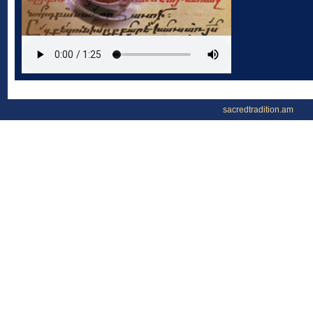
sacredtradition.am