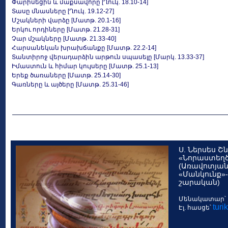
Փարիսեցին և մաքսավորը [Ղուկ. 18.10-14]
Տասը մնասները [Ղուկ. 19.12-27]
Մշակների վարձը [Մատթ. 20.1-16]
Երկու որդիները [Մատթ. 21.28-31]
Չար մշակները [Մատթ. 21.33-40]
Հարսանեկան խրախճանքը [Մատթ. 22.2-14]
Տանտիրոջ վերադարձին արթուն սպասելը [Մարկ. 13.33-37]
Իմաստուն և հիմար կույսերը [Մատթ. 25.1-13]
Երեք ծառաները [Մատթ. 25.14-30]
Գառները և այծերը [Մատթ. 25.31-46]
Ս. Ներսես Շն
«Նորաստեղծ
(Առավոտյան
«Մանկունք»
շարական)
Մենակատար՝ 
tur
Էլ. հասցե՝