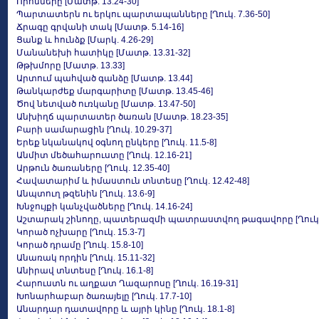
Որոմները [Մատթ. 13.24-30]
Պարտատերն ու երկու պարտապանները [Ղուկ. 7.36-50]
Ճրագը գրվանի տակ [Մատթ. 5.14-16]
Ցանք և հունձք [Մարկ. 4.26-29]
Մանանեխի հատիկը [Մատթ. 13.31-32]
Թթխմորը [Մատթ. 13.33]
Արտում պահված գանձը [Մատթ. 13.44]
Թանկարժեք մարգարիտը [Մատթ. 13.45-46]
Ծով նետված ուռկանը [Մատթ. 13.47-50]
Անխիղճ պարտատեր ծառան [Մատթ. 18.23-35]
Բարի սամարացին [Ղուկ. 10.29-37]
Երեք նկանակով օգնող ընկերը [Ղուկ. 11.5-8]
Անմիտ մեծահարուստը [Ղուկ. 12.16-21]
Արթուն ծառաները [Ղուկ. 12.35-40]
Հավատարիմ և իմաստուն տնտեսը [Ղուկ. 12.42-48]
Անպտուղ թզենին [Ղուկ. 13.6-9]
Խնջույքի կանչվածները [Ղուկ. 14.16-24]
Աշտարակ շինողը, պատերազմի պատրաստվող թագավորը [Ղուկ. 1
Կորած ոչխարը [Ղուկ. 15.3-7]
Կորած դրամը [Ղուկ. 15.8-10]
Անառակ որդին [Ղուկ. 15.11-32]
Անիրավ տնտեսը [Ղուկ. 16.1-8]
Հարուստն ու աղքատ Ղազարոսը [Ղուկ. 16.19-31]
Խոնարհաբար ծառայելը [Ղուկ. 17.7-10]
Անարդար դատավորը և այրի կինը [Ղուկ. 18.1-8]