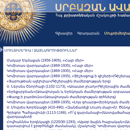
Գլխավոր
Գրադարան
Մուլտիմեդի
ՄՈՒԼՏԻՄԵԴԻԱ / ՁԱՅՆԱԳՐՈԻԹՅՈԻՆՆԵՐ
Մակար Եկմալյան (1856-1905), «Հայր մեր»
Կոմիտաս վարդապետ (1869-1935), «Հայր մեր»
Կոմիտաս վարդապետ (1869-1935), «Հայր մեր»
Կոմիտաս վարդապետ (1869-1935), «Յիշեսցուք ի գիշերի»(Գիշերա
«Յարութեան ալէլուիա»(Գիշերային ժամերգության երգ)
Ս. Ներսես Շնորհալի (1102-1173), «Առաւօտ լուսոյ»(Գիշերային ժամ
«Երեքսրբեան»(Առավոտյան և Երեկոյան ժամերգության սրբասաց
«Փառք ի բարձունս»(Առավոտյան ժամերգության օրհներգ)
Կոմիտաս վարդապետ (1869-1935), «Լոյս զուարթ»(Երեկոյան ժամե
Ս. Մովսես Խորենացի (410-490), «Զանճառելի Լուսոյ մայր»(Ս. Ծնն
Գրիգոր Պահլավունի (1113-1166), «Ո՜վ զարմանալի»(Աստվածահայ
վարդապետի
Հովհաննես Երզնկացի (1220/30-1293), «Այսօր ձայնն հայրական»
կատարվում է ջրօրհնեքի ժամանակ), մշակումը՝ Կոմիտաս վար