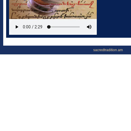
sacredtradition.am