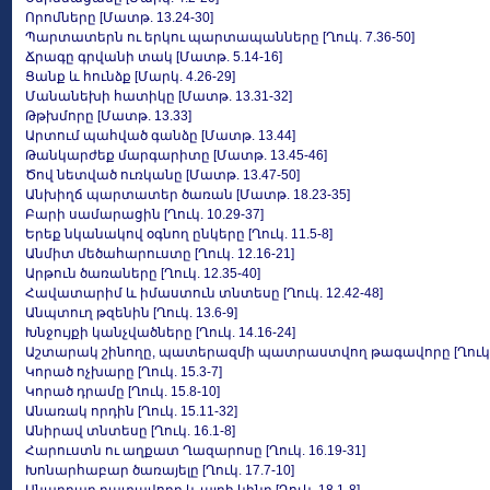
Որոմները [Մատթ. 13.24-30]
Պարտատերն ու երկու պարտապանները [Ղուկ. 7.36-50]
Ճրագը գրվանի տակ [Մատթ. 5.14-16]
Ցանք և հունձք [Մարկ. 4.26-29]
Մանանեխի հատիկը [Մատթ. 13.31-32]
Թթխմորը [Մատթ. 13.33]
Արտում պահված գանձը [Մատթ. 13.44]
Թանկարժեք մարգարիտը [Մատթ. 13.45-46]
Ծով նետված ուռկանը [Մատթ. 13.47-50]
Անխիղճ պարտատեր ծառան [Մատթ. 18.23-35]
Բարի սամարացին [Ղուկ. 10.29-37]
Երեք նկանակով օգնող ընկերը [Ղուկ. 11.5-8]
Անմիտ մեծահարուստը [Ղուկ. 12.16-21]
Արթուն ծառաները [Ղուկ. 12.35-40]
Հավատարիմ և իմաստուն տնտեսը [Ղուկ. 12.42-48]
Անպտուղ թզենին [Ղուկ. 13.6-9]
Խնջույքի կանչվածները [Ղուկ. 14.16-24]
Աշտարակ շինողը, պատերազմի պատրաստվող թագավորը [Ղուկ. 1
Կորած ոչխարը [Ղուկ. 15.3-7]
Կորած դրամը [Ղուկ. 15.8-10]
Անառակ որդին [Ղուկ. 15.11-32]
Անիրավ տնտեսը [Ղուկ. 16.1-8]
Հարուստն ու աղքատ Ղազարոսը [Ղուկ. 16.19-31]
Խոնարհաբար ծառայելը [Ղուկ. 17.7-10]