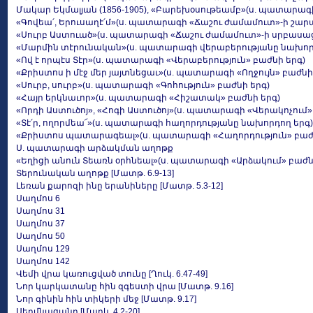
Մակար Եկմալյան (1856-1905), «Բարեխօսութեամբ»(ս. պատարագ
«Գովեա՛, Երուսաղէ՛մ»(ս. պատարագի «Ճաշու ժամամուտ»-ի շար
«Սուրբ Աստուած»(ս. պատարագի «Ճաշու ժամամուտ»-ի սրբասաց
«Մարմին տէրունական»(ս. պատարագի վերաբերությանը նախոր
«Ով է որպէս Տէր»(ս. պատարագի «Վերաբերություն» բաժնի երգ)
«Քրիստոս ի մէջ մեր յայտնեցաւ»(ս. պատարագի «Ողջույն» բաժն
«Սուրբ, սուրբ»(ս. պատարագի «Գոհություն» բաժնի երգ)
«Հայր երկնաւոր»(ս. պատարագի «Հիշատակ» բաժնի երգ)
«Որդի Աստուծոյ», «Հոգի Աստուծոյ»(ս. պատարագի «Վերակոչում»
«Տէ՛ր, ողորմեա՜»(ս. պատարագի հաղորդությանը նախորդող երգ)
«Քրիստոս պատարագեալ»(ս. պատարագի «Հաղորդություն» բաժն
Ս. պատարագի արձակման աղոթք
«Եղիցի անուն Տեառն օրհնեալ»(ս. պատարագի «Արձակում» բաժն
Տերունական աղոթք [Մատթ. 6.9-13]
Լեռան քարոզի ինը երանիները [Մատթ. 5.3-12]
Սաղմոս 6
Սաղմոս 31
Սաղմոս 37
Սաղմոս 50
Սաղմոս 129
Սաղմոս 142
Վեմի վրա կառուցված տունը [Ղուկ. 6.47-49]
Նոր կարկատանը հին զգեստի վրա [Մատթ. 9.16]
Նոր գինին հին տիկերի մեջ [Մատթ. 9.17]
Սերմնացանը [Մարկ. 4.2-20]