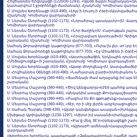
Հովհաննես Երզնկացի (1220/30-1293), «Այսօր ձայնն հայրական»
կատարվում է ջրօրհնեքի ժամանակ), մշակումը՝ Կոմիտաս վար
Ս. Մովսես Խորենացի (410-490), «Լոյս ի Լուսոյ ի Հօրէ»(Աստված
մշակումը՝ Կոմիտաս վարդապետի
Ս. Ներսես Շնորհալի (1102-1173), «Նորահրաշ պսակաւոր»(Ս. Վա
Կոմիտաս վարդապետի
Ս. Ներսես Շնորհալի (1102-1173), «Նոր ծաղիկ»(Ս. Հարության շար
Ս. Ներսես Շնորհալի (1102-1173), «Հրաշափառ Աստուած»(Ս. Գրիգ
շարական), մշակումը՝ Կոմիտաս վարդապետի
Սահակ Ձորափորեցի կաթողիկոս (677-703), «Ուրա՛խ լեր, սո՛ւրբ 
Սահակ Ձորափորեցի կաթողիկոս (677-703), «Էջ Միածինն ի Հօրէ»
Ս. Մովսես Խորենացի (410-490), «Աստուածածին, երկնային դուռ
«Մեծացուսցէք»-ի շարական), մշակումը՝ Կոմիտաս վարդապետի
Ս. Մովսես Խորենացի (410-490), «Այսօր ժողովեալ»(Ս. Աստված
Ս. Հովհաննես Օձնեցի (410-490), «Նահատակ բարի»(Ստեփանոս
Ս. Մեսրոպ Մաշտոց (360-440), «Յամենայն ժամ աղաչանք իմ այս
շարական)
Ս. Մեսրոպ Մաշտոց (360-440), «Ծով կենցաղոյս»(Մեծ պահոց առ
Ս. Մեսրոպ Մաշտոց (360-440), «Անկանիմ առաջի Քո»(ապաշխարո
Ս. Մեսրոպ Մաշտոց (360-440), «Բազում են Քո գթութիւնք»(ապա
Ս. Մեսրոպ Մաշտոց (360-440), «Տէր, որ ի մէջ լերին աղբերացու
Ս. Սահակ Պարթև (348-439), «Այսօր կանգնեցաւ աւազան»(ոտնլվա
Մխիթար Այրիվանեցի (1230-1297), «Սիրտ իմ սասանի»(ոտնլվայի 
Ս. Ներսես Շնորհալի (1102-1173), «Բա՛ց մեզ, Տէ՛ր»(դռնբացեքի շա
Ս. Ներսես Շնորհալի (1102-1173), «Աշխարհ ամենայն»(ապաշխար
վարդապետի
«Խորհուրդ խորին»(ս. պատարագի «Զգեստավորում» բաժնի շա