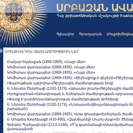
Գլխավոր
Գրադարան
Մուլտիմեդի
ՄՈՒԼՏԻՄԵԴԻԱ / ՁԱՅՆԱԳՐՈԻԹՅՈԻՆՆԵՐ
Մակար Եկմալյան (1856-1905), «Հայր մեր»
Կոմիտաս վարդապետ (1869-1935), «Հայր մեր»
Կոմիտաս վարդապետ (1869-1935), «Հայր մեր»
Կոմիտաս վարդապետ (1869-1935), «Յիշեսցուք ի գիշերի»(Գիշերա
«Յարութեան ալէլուիա»(Գիշերային ժամերգության երգ)
Ս. Ներսես Շնորհալի (1102-1173), «Առաւօտ լուսոյ»(Գիշերային ժամ
«Երեքսրբեան»(Առավոտյան և Երեկոյան ժամերգության սրբասաց
«Փառք ի բարձունս»(Առավոտյան ժամերգության օրհներգ)
Ս. Ներսես Շնորհալի (1102-1173), «Նորաստեղծեալ»(Առավոտյան 
շարական)
Կոմիտաս վարդապետ (1869-1935), «Լոյս զուարթ»(Երեկոյան ժամե
Ս. Մովսես Խորենացի (410-490), «Զանճառելի Լուսոյ մայր»(Ս. Ծնն
Գրիգոր Պահլավունի (1113-1166), «Ո՜վ զարմանալի»(Աստվածահայ
վարդապետի