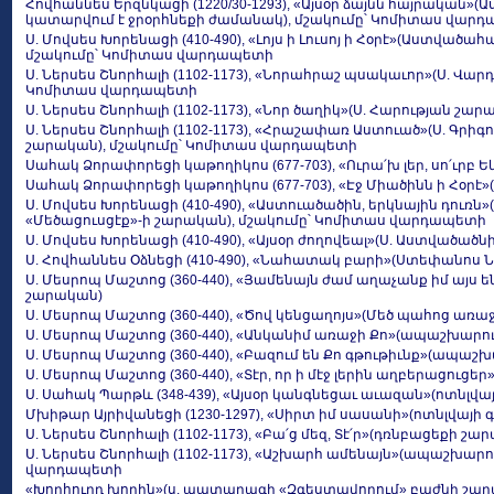
Հովհաննես Երզնկացի (1220/30-1293), «Այսօր ձայնն հայրական»
կատարվում է ջրօրհնեքի ժամանակ), մշակումը՝ Կոմիտաս վար
Ս. Մովսես Խորենացի (410-490), «Լոյս ի Լուսոյ ի Հօրէ»(Աստված
մշակումը՝ Կոմիտաս վարդապետի
Ս. Ներսես Շնորհալի (1102-1173), «Նորահրաշ պսակաւոր»(Ս. Վա
Կոմիտաս վարդապետի
Ս. Ներսես Շնորհալի (1102-1173), «Նոր ծաղիկ»(Ս. Հարության շար
Ս. Ներսես Շնորհալի (1102-1173), «Հրաշափառ Աստուած»(Ս. Գրիգ
շարական), մշակումը՝ Կոմիտաս վարդապետի
Սահակ Ձորափորեցի կաթողիկոս (677-703), «Ուրա՛խ լեր, սո՛ւրբ 
Սահակ Ձորափորեցի կաթողիկոս (677-703), «Էջ Միածինն ի Հօրէ»
Ս. Մովսես Խորենացի (410-490), «Աստուածածին, երկնային դուռ
«Մեծացուսցէք»-ի շարական), մշակումը՝ Կոմիտաս վարդապետի
Ս. Մովսես Խորենացի (410-490), «Այսօր ժողովեալ»(Ս. Աստված
Ս. Հովհաննես Օձնեցի (410-490), «Նահատակ բարի»(Ստեփանոս
Ս. Մեսրոպ Մաշտոց (360-440), «Յամենայն ժամ աղաչանք իմ այս
շարական)
Ս. Մեսրոպ Մաշտոց (360-440), «Ծով կենցաղոյս»(Մեծ պահոց առ
Ս. Մեսրոպ Մաշտոց (360-440), «Անկանիմ առաջի Քո»(ապաշխարո
Ս. Մեսրոպ Մաշտոց (360-440), «Բազում են Քո գթութիւնք»(ապա
Ս. Մեսրոպ Մաշտոց (360-440), «Տէր, որ ի մէջ լերին աղբերացու
Ս. Սահակ Պարթև (348-439), «Այսօր կանգնեցաւ աւազան»(ոտնլվա
Մխիթար Այրիվանեցի (1230-1297), «Սիրտ իմ սասանի»(ոտնլվայի 
Ս. Ներսես Շնորհալի (1102-1173), «Բա՛ց մեզ, Տէ՛ր»(դռնբացեքի շա
Ս. Ներսես Շնորհալի (1102-1173), «Աշխարհ ամենայն»(ապաշխար
վարդապետի
«Խորհուրդ խորին»(ս. պատարագի «Զգեստավորում» բաժնի շա