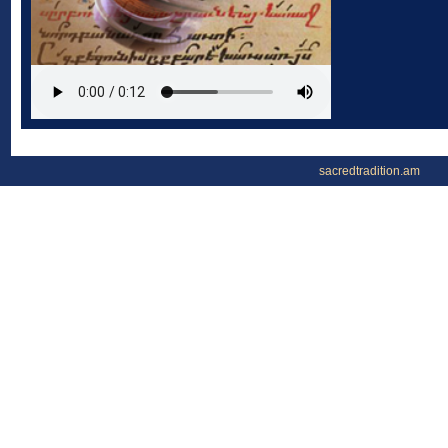
sacredtradition.am