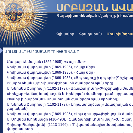
Գլխավոր
Գրադարան
Մուլտիմեդի
ՄՈՒԼՏԻՄԵԴԻԱ / ՁԱՅՆԱԳՐՈԻԹՅՈԻՆՆԵՐ
Մակար Եկմալյան (1856-1905), «Հայր մեր»
Կոմիտաս վարդապետ (1869-1935), «Հայր մեր»
Կոմիտաս վարդապետ (1869-1935), «Հայր մեր»
Կոմիտաս վարդապետ (1869-1935), «Յիշեսցուք ի գիշերի»(Գիշերա
«Յարութեան ալէլուիա»(Գիշերային ժամերգության երգ)
Ս. Ներսես Շնորհալի (1102-1173), «Առաւօտ լուսոյ»(Գիշերային ժամ
«Երեքսրբեան»(Առավոտյան և Երեկոյան ժամերգության սրբասաց
«Փառք ի բարձունս»(Առավոտյան ժամերգության օրհներգ)
Ս. Ներսես Շնորհալի (1102-1173), «Նորաստեղծեալ»(Առավոտյան 
շարական)
Կոմիտաս վարդապետ (1869-1935), «Լոյս զուարթ»(Երեկոյան ժամե
Ս. Մովսես Խորենացի (410-490), «Զանճառելի Լուսոյ մայր»(Ս. Ծնն
Գրիգոր Պահլավունի (1113-1166), «Ո՜վ զարմանալի»(Աստվածահայ
վարդապետի