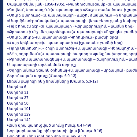
Մակար Եկմալյան (1856-1905), «Բարեխօսութեամբ»(ս. պատարագ
«Գովեա՛, Երուսաղէ՛մ»(ս. պատարագի «Ճաշու ժամամուտ»-ի շար
«Սուրբ Աստուած»(ս. պատարագի «Ճաշու ժամամուտ»-ի սրբասաց
«Մարմին տէրունական»(ս. պատարագի վերաբերությանը նախոր
«Ով է որպէս Տէր»(ս. պատարագի «Վերաբերություն» բաժնի երգ)
«Քրիստոս ի մէջ մեր յայտնեցաւ»(ս. պատարագի «Ողջույն» բաժն
«Սուրբ, սուրբ»(ս. պատարագի «Գոհություն» բաժնի երգ)
«Հայր երկնաւոր»(ս. պատարագի «Հիշատակ» բաժնի երգ)
«Որդի Աստուծոյ», «Հոգի Աստուծոյ»(ս. պատարագի «Վերակոչում»
«Տէ՛ր, ողորմեա՜»(ս. պատարագի հաղորդությանը նախորդող երգ)
«Քրիստոս պատարագեալ»(ս. պատարագի «Հաղորդություն» բաժն
Ս. պատարագի արձակման աղոթք
«Եղիցի անուն Տեառն օրհնեալ»(ս. պատարագի «Արձակում» բաժն
Տերունական աղոթք [Մատթ. 6.9-13]
Լեռան քարոզի ինը երանիները [Մատթ. 5.3-12]
Սաղմոս 6
Սաղմոս 31
Սաղմոս 37
Սաղմոս 50
Սաղմոս 101
Սաղմոս 129
Սաղմոս 142
Վեմի վրա կառուցված տունը [Ղուկ. 6.47-49]
Նոր կարկատանը հին զգեստի վրա [Մատթ. 9.16]
Նոր գինին հին տիկերի մեջ [Մատթ. 9.17]