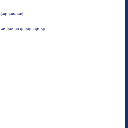
աս վարդապետի
մը՝ Կոմիտաս վարդապետի