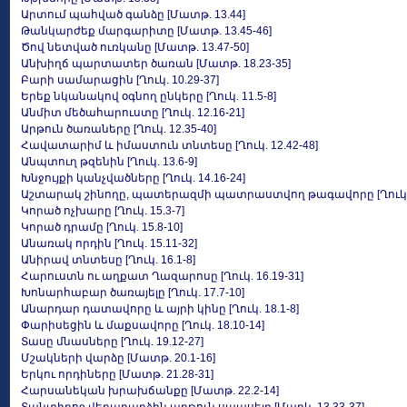
Արտում պահված գանձը [Մատթ. 13.44]
Թանկարժեք մարգարիտը [Մատթ. 13.45-46]
Ծով նետված ուռկանը [Մատթ. 13.47-50]
Անխիղճ պարտատեր ծառան [Մատթ. 18.23-35]
Բարի սամարացին [Ղուկ. 10.29-37]
Երեք նկանակով օգնող ընկերը [Ղուկ. 11.5-8]
Անմիտ մեծահարուստը [Ղուկ. 12.16-21]
Արթուն ծառաները [Ղուկ. 12.35-40]
Հավատարիմ և իմաստուն տնտեսը [Ղուկ. 12.42-48]
Անպտուղ թզենին [Ղուկ. 13.6-9]
Խնջույքի կանչվածները [Ղուկ. 14.16-24]
Աշտարակ շինողը, պատերազմի պատրաստվող թագավորը [Ղուկ. 1
Կորած ոչխարը [Ղուկ. 15.3-7]
Կորած դրամը [Ղուկ. 15.8-10]
Անառակ որդին [Ղուկ. 15.11-32]
Անիրավ տնտեսը [Ղուկ. 16.1-8]
Հարուստն ու աղքատ Ղազարոսը [Ղուկ. 16.19-31]
Խոնարհաբար ծառայելը [Ղուկ. 17.7-10]
Անարդար դատավորը և այրի կինը [Ղուկ. 18.1-8]
Փարիսեցին և մաքսավորը [Ղուկ. 18.10-14]
Տասը մնասները [Ղուկ. 19.12-27]
Մշակների վարձը [Մատթ. 20.1-16]
Երկու որդիները [Մատթ. 21.28-31]
Հարսանեկան խրախճանքը [Մատթ. 22.2-14]