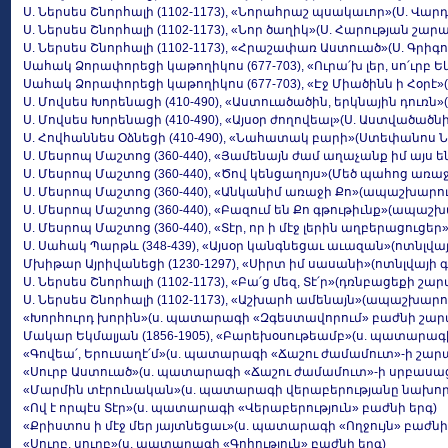
Ս. Ներսես Շնորհալի (1102-1173), «Նորահրաշ պսակաւոր»(Ս. 
Ս. Ներսես Շնորհալի (1102-1173), «Նոր ծաղիկ»(Ս. Հարության շար
Ս. Ներսես Շնորհալի (1102-1173), «Հրաշափառ Աստուած»(Ս. Գր
Սահակ Ձորափորեցի կաթողիկոս (677-703), «Ուրա՛խ լեր, սո՛ւրբ 
Սահակ Ձորափորեցի կաթողիկոս (677-703), «Էջ Միածինն ի Հօրէ»
Ս. Մովսես Խորենացի (410-490), «Աստուածածին, երկնային դու
Ս. Մովսես Խորենացի (410-490), «Այսօր ժողովեալ»(Ս. Աստված
Ս. Հովհաննես Օձնեցի (410-490), «Նահատակ բարի»(Ստեփանոս
Ս. Մեսրոպ Մաշտոց (360-440), «Յամենայն ժամ աղաչանք իմ այ
Ս. Մեսրոպ Մաշտոց (360-440), «Ծով կենցաղոյս»(Մեծ պահոց առ
Ս. Մեսրոպ Մաշտոց (360-440), «Անկանիմ առաջի Քո»(ապաշխարո
Ս. Մեսրոպ Մաշտոց (360-440), «Բազում են Քո գթութիւնք»(ապա
Ս. Մեսրոպ Մաշտոց (360-440), «Տէր, որ ի մէջ լերին աղբերացու
Ս. Սահակ Պարթև (348-439), «Այսօր կանգնեցաւ աւազան»(ոտնլվա
Մխիթար Այրիվանեցի (1230-1297), «Սիրտ իմ սասանի»(ոտնլվայի 
Ս. Ներսես Շնորհալի (1102-1173), «Բա՛ց մեզ, Տէ՛ր»(դռնբացեքի շա
Ս. Ներսես Շնորհալի (1102-1173), «Աշխարհ ամենայն»(ապաշխա
«Խորհուրդ խորին»(ս. պատարագի «Զգեստավորում» բաժնի շա
Մակար Եկմալյան (1856-1905), «Բարեխօսութեամբ»(ս. պատարագ
«Գովեա՛, Երուսաղէ՛մ»(ս. պատարագի «Ճաշու ժամամուտ»-ի շար
«Սուրբ Աստուած»(ս. պատարագի «Ճաշու ժամամուտ»-ի սրբասաց
«Մարմին տէրունական»(ս. պատարագի վերաբերությանը նախոր
«Ով է որպէս Տէր»(ս. պատարագի «Վերաբերություն» բաժնի երգ)
«Քրիստոս ի մէջ մեր յայտնեցաւ»(ս. պատարագի «Ողջույն» բաժն
«Սուրբ, սուրբ»(ս. պատարագի «Գոհություն» բաժնի երգ)