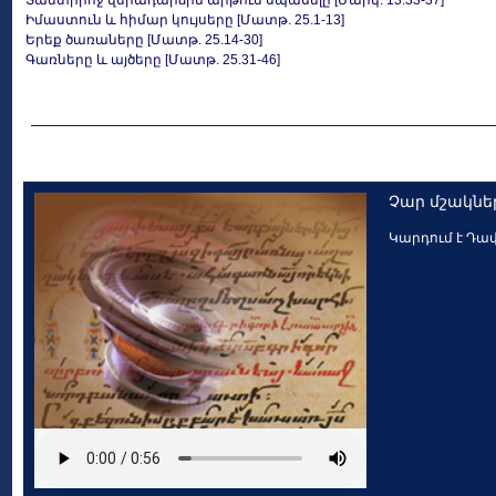
Տանտիրոջ վերադարձին արթուն սպասելը [Մարկ. 13.33-37]
Իմաստուն և հիմար կույսերը [Մատթ. 25.1-13]
Երեք ծառաները [Մատթ. 25.14-30]
Գառները և այծերը [Մատթ. 25.31-46]
Չար մշակներ
Կարդում է Դա