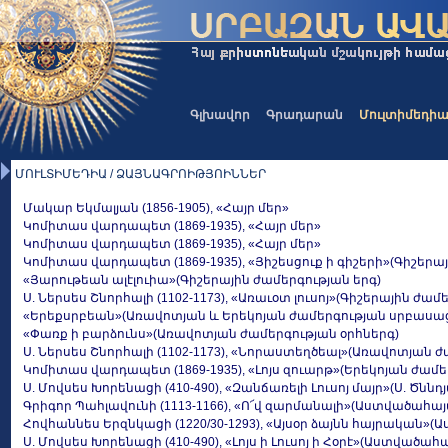
Գլխավոր
Գրադարան
Մուլտիմեդի
ՄՈՒԼՏԻՄԵԴԻԱ / ՁԱՅՆԱԳՐՈԻԹՅՈԻՆՆԵՐ
Մակար Եկմալյան (1856-1905), «Հայր մեր»
Կոմիտաս վարդապետ (1869-1935), «Հայր մեր»
Կոմիտաս վարդապետ (1869-1935), «Հայր մեր»
Կոմիտաս վարդապետ (1869-1935), «Յիշեսցուք ի գիշերի»(Գիշերա
«Յարութեան ալէլուիա»(Գիշերային ժամերգության երգ)
Ս. Ներսես Շնորհալի (1102-1173), «Առաւօտ լուսոյ»(Գիշերային ժամ
«Երեքսրբեան»(Առավոտյան և Երեկոյան ժամերգության սրբասաց
«Փառք ի բարձունս»(Առավոտյան ժամերգության օրհներգ)
Ս. Ներսես Շնորհալի (1102-1173), «Նորաստեղծեալ»(Առավոտյան
Կոմիտաս վարդապետ (1869-1935), «Լոյս զուարթ»(Երեկոյան ժամե
Ս. Մովսես Խորենացի (410-490), «Զանճառելի Լուսոյ մայր»(Ս. Ծնն
Գրիգոր Պահլավունի (1113-1166), «Ո՜վ զարմանալի»(Աստվածահա
Հովհաննես Երզնկացի (1220/30-1293), «Այսօր ձայնն հայրական
Ս. Մովսես Խորենացի (410-490), «Լոյս ի Լուսոյ ի Հօրէ»(Աստվ