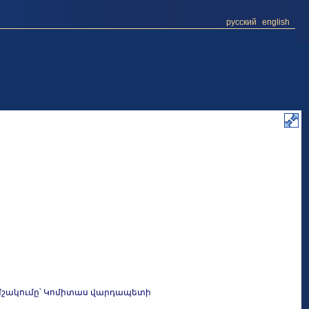
русский
english
, մշակումը՝ Կոմիտաս վարդապետի
ի