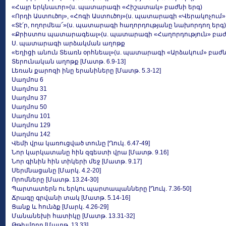
«Հայր երկնաւոր»(ս. պատարագի «Հիշատակ» բաժնի երգ)
«Որդի Աստուծոյ», «Հոգի Աստուծոյ»(ս. պատարագի «Վերակոչում»
«Տէ՛ր, ողորմեա՜»(ս. պատարագի հաղորդությանը նախորդող երգ)
«Քրիստոս պատարագեալ»(ս. պատարագի «Հաղորդություն» բաժն
Ս. պատարագի արձակման աղոթք
«Եղիցի անուն Տեառն օրհնեալ»(ս. պատարագի «Արձակում» բաժն
Տերունական աղոթք [Մատթ. 6.9-13]
Լեռան քարոզի ինը երանիները [Մատթ. 5.3-12]
Սաղմոս 6
Սաղմոս 31
Սաղմոս 37
Սաղմոս 50
Սաղմոս 101
Սաղմոս 129
Սաղմոս 142
Վեմի վրա կառուցված տունը [Ղուկ. 6.47-49]
Նոր կարկատանը հին զգեստի վրա [Մատթ. 9.16]
Նոր գինին հին տիկերի մեջ [Մատթ. 9.17]
Սերմնացանը [Մարկ. 4.2-20]
Որոմները [Մատթ. 13.24-30]
Պարտատերն ու երկու պարտապանները [Ղուկ. 7.36-50]
Ճրագը գրվանի տակ [Մատթ. 5.14-16]
Ցանք և հունձք [Մարկ. 4.26-29]
Մանանեխի հատիկը [Մատթ. 13.31-32]
Թթխմորը [Մատթ. 13.33]