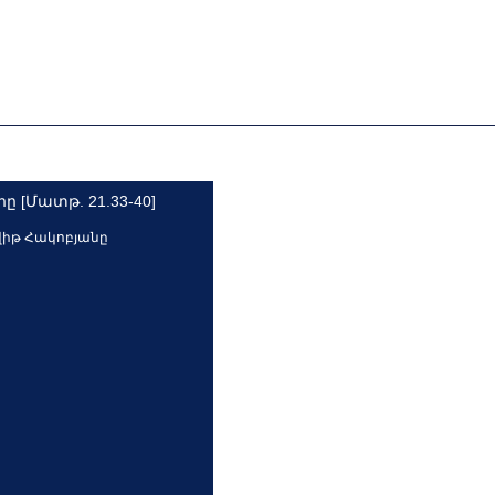
ը [Մատթ. 21.33-40]
վիթ Հակոբյանը