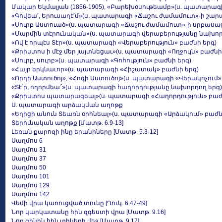
Մակար Եկմալյան (1856-1905), «Բարեխօսութեամբ»(ս. պատարագ
«Գովեա՛, Երուսաղէ՛մ»(ս. պատարագի «Ճաշու ժամամուտ»-ի շար
«Սուրբ Աստուած»(ս. պատարագի «Ճաշու ժամամուտ»-ի սրբասաց
«Մարմին տէրունական»(ս. պատարագի վերաբերությանը նախոր
«Ով է որպէս Տէր»(ս. պատարագի «Վերաբերություն» բաժնի երգ)
«Քրիստոս ի մէջ մեր յայտնեցաւ»(ս. պատարագի «Ողջույն» բաժն
«Սուրբ, սուրբ»(ս. պատարագի «Գոհություն» բաժնի երգ)
«Հայր երկնաւոր»(ս. պատարագի «Հիշատակ» բաժնի երգ)
«Որդի Աստուծոյ», «Հոգի Աստուծոյ»(ս. պատարագի «Վերակոչում»
«Տէ՛ր, ողորմեա՜»(ս. պատարագի հաղորդությանը նախորդող երգ)
«Քրիստոս պատարագեալ»(ս. պատարագի «Հաղորդություն» բաժն
Ս. պատարագի արձակման աղոթք
«Եղիցի անուն Տեառն օրհնեալ»(ս. պատարագի «Արձակում» բաժն
Տերունական աղոթք [Մատթ. 6.9-13]
Լեռան քարոզի ինը երանիները [Մատթ. 5.3-12]
Սաղմոս 6
Սաղմոս 31
Սաղմոս 37
Սաղմոս 50
Սաղմոս 101
Սաղմոս 129
Սաղմոս 142
Վեմի վրա կառուցված տունը [Ղուկ. 6.47-49]
Նոր կարկատանը հին զգեստի վրա [Մատթ. 9.16]
Նոր գինին հին տիկերի մեջ [Մատթ. 9.17]