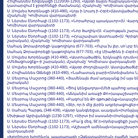
Հովհաննես Երզնկացի (1220/30-1293), «Այսօր ձայնն հայրական»
կատարվում է ջրօրհնեքի ժամանակ), մշակումը՝ Կոմիտաս վար
Ս. Մովսես Խորենացի (410-490), «Լոյս ի Լուսոյ ի Հօրէ»(Աստված
մշակումը՝ Կոմիտաս վարդապետի
Ս. Ներսես Շնորհալի (1102-1173), «Նորահրաշ պսակաւոր»(Ս. Վա
Կոմիտաս վարդապետի
Ս. Ներսես Շնորհալի (1102-1173), «Նոր ծաղիկ»(Ս. Հարության շար
Ս. Ներսես Շնորհալի (1102-1173), «Հրաշափառ Աստուած»(Ս. Գրիգ
շարական), մշակումը՝ Կոմիտաս վարդապետի
Սահակ Ձորափորեցի կաթողիկոս (677-703), «Ուրա՛խ լեր, սո՛ւրբ 
Սահակ Ձորափորեցի կաթողիկոս (677-703), «Էջ Միածինն ի Հօրէ»
Ս. Մովսես Խորենացի (410-490), «Աստուածածին, երկնային դուռ
«Մեծացուսցէք»-ի շարական), մշակումը՝ Կոմիտաս վարդապետի
Ս. Մովսես Խորենացի (410-490), «Այսօր ժողովեալ»(Ս. Աստված
Ս. Հովհաննես Օձնեցի (410-490), «Նահատակ բարի»(Ստեփանոս
Ս. Մեսրոպ Մաշտոց (360-440), «Յամենայն ժամ աղաչանք իմ այս
շարական)
Ս. Մեսրոպ Մաշտոց (360-440), «Ծով կենցաղոյս»(Մեծ պահոց առ
Ս. Մեսրոպ Մաշտոց (360-440), «Անկանիմ առաջի Քո»(ապաշխարո
Ս. Մեսրոպ Մաշտոց (360-440), «Բազում են Քո գթութիւնք»(ապա
Ս. Մեսրոպ Մաշտոց (360-440), «Տէր, որ ի մէջ լերին աղբերացու
Ս. Սահակ Պարթև (348-439), «Այսօր կանգնեցաւ աւազան»(ոտնլվա
Մխիթար Այրիվանեցի (1230-1297), «Սիրտ իմ սասանի»(ոտնլվայի 
Ս. Ներսես Շնորհալի (1102-1173), «Բա՛ց մեզ, Տէ՛ր»(դռնբացեքի շա
Ս. Ներսես Շնորհալի (1102-1173), «Աշխարհ ամենայն»(ապաշխար
վարդապետի
«Խորհուրդ խորին»(ս. պատարագի «Զգեստավորում» բաժնի շա