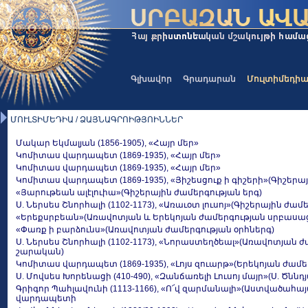
Գլխավոր
Գրադարան
Մուլտիմեդի
ՄՈՒԼՏԻՄԵԴԻԱ / ՁԱՅՆԱԳՐՈԻԹՅՈԻՆՆԵՐ
Մակար Եկմալյան (1856-1905), «Հայր մեր»
Կոմիտաս վարդապետ (1869-1935), «Հայր մեր»
Կոմիտաս վարդապետ (1869-1935), «Հայր մեր»
Կոմիտաս վարդապետ (1869-1935), «Յիշեսցուք ի գիշերի»(Գիշերա
«Յարութեան ալէլուիա»(Գիշերային ժամերգության երգ)
Ս. Ներսես Շնորհալի (1102-1173), «Առաւօտ լուսոյ»(Գիշերային ժամ
«Երեքսրբեան»(Առավոտյան և Երեկոյան ժամերգության սրբասաց
«Փառք ի բարձունս»(Առավոտյան ժամերգության օրհներգ)
Ս. Ներսես Շնորհալի (1102-1173), «Նորաստեղծեալ»(Առավոտյան 
շարական)
Կոմիտաս վարդապետ (1869-1935), «Լոյս զուարթ»(Երեկոյան ժամե
Ս. Մովսես Խորենացի (410-490), «Զանճառելի Լուսոյ մայր»(Ս. Ծնն
Գրիգոր Պահլավունի (1113-1166), «Ո՜վ զարմանալի»(Աստվածահայ
վարդապետի