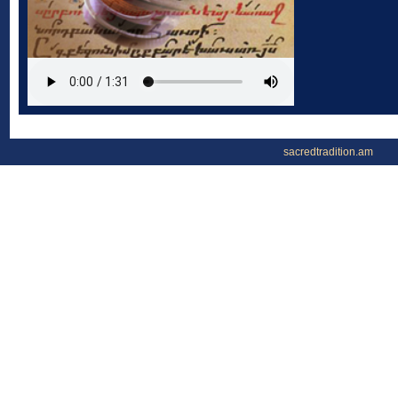
sacredtradition.am