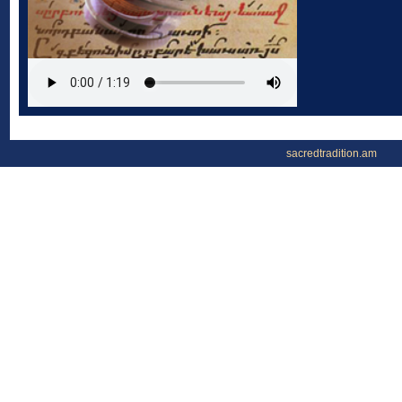
sacredtradition.am