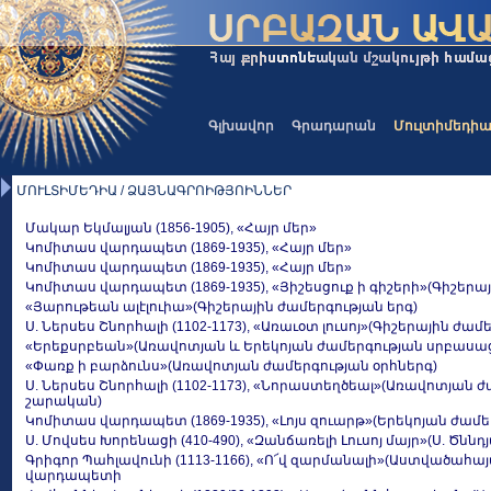
Գլխավոր
Գրադարան
Մուլտիմեդի
ՄՈՒԼՏԻՄԵԴԻԱ / ՁԱՅՆԱԳՐՈԻԹՅՈԻՆՆԵՐ
Մակար Եկմալյան (1856-1905), «Հայր մեր»
Կոմիտաս վարդապետ (1869-1935), «Հայր մեր»
Կոմիտաս վարդապետ (1869-1935), «Հայր մեր»
Կոմիտաս վարդապետ (1869-1935), «Յիշեսցուք ի գիշերի»(Գիշերա
«Յարութեան ալէլուիա»(Գիշերային ժամերգության երգ)
Ս. Ներսես Շնորհալի (1102-1173), «Առաւօտ լուսոյ»(Գիշերային ժամ
«Երեքսրբեան»(Առավոտյան և Երեկոյան ժամերգության սրբասաց
«Փառք ի բարձունս»(Առավոտյան ժամերգության օրհներգ)
Ս. Ներսես Շնորհալի (1102-1173), «Նորաստեղծեալ»(Առավոտյան 
շարական)
Կոմիտաս վարդապետ (1869-1935), «Լոյս զուարթ»(Երեկոյան ժամե
Ս. Մովսես Խորենացի (410-490), «Զանճառելի Լուսոյ մայր»(Ս. Ծնն
Գրիգոր Պահլավունի (1113-1166), «Ո՜վ զարմանալի»(Աստվածահայ
վարդապետի