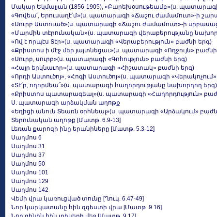
Մակար Եկմալյան (1856-1905), «Բարեխօսութեամբ»(ս. պատարագ
«Գովեա՛, Երուսաղէ՛մ»(ս. պատարագի «Ճաշու ժամամուտ»-ի շար
«Սուրբ Աստուած»(ս. պատարագի «Ճաշու ժամամուտ»-ի սրբասաց
«Մարմին տէրունական»(ս. պատարագի վերաբերությանը նախոր
«Ով է որպէս Տէր»(ս. պատարագի «Վերաբերություն» բաժնի երգ)
«Քրիստոս ի մէջ մեր յայտնեցաւ»(ս. պատարագի «Ողջույն» բաժն
«Սուրբ, սուրբ»(ս. պատարագի «Գոհություն» բաժնի երգ)
«Հայր երկնաւոր»(ս. պատարագի «Հիշատակ» բաժնի երգ)
«Որդի Աստուծոյ», «Հոգի Աստուծոյ»(ս. պատարագի «Վերակոչում»
«Տէ՛ր, ողորմեա՜»(ս. պատարագի հաղորդությանը նախորդող երգ)
«Քրիստոս պատարագեալ»(ս. պատարագի «Հաղորդություն» բաժն
Ս. պատարագի արձակման աղոթք
«Եղիցի անուն Տեառն օրհնեալ»(ս. պատարագի «Արձակում» բաժն
Տերունական աղոթք [Մատթ. 6.9-13]
Լեռան քարոզի ինը երանիները [Մատթ. 5.3-12]
Սաղմոս 6
Սաղմոս 31
Սաղմոս 37
Սաղմոս 50
Սաղմոս 101
Սաղմոս 129
Սաղմոս 142
Վեմի վրա կառուցված տունը [Ղուկ. 6.47-49]
Նոր կարկատանը հին զգեստի վրա [Մատթ. 9.16]
Նոր գինին հին տիկերի մեջ [Մատթ. 9.17]