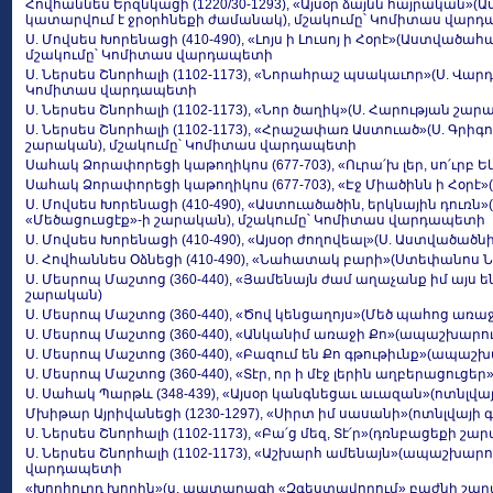
Հովհաննես Երզնկացի (1220/30-1293), «Այսօր ձայնն հայրական»
կատարվում է ջրօրհնեքի ժամանակ), մշակումը՝ Կոմիտաս վար
Ս. Մովսես Խորենացի (410-490), «Լոյս ի Լուսոյ ի Հօրէ»(Աստված
մշակումը՝ Կոմիտաս վարդապետի
Ս. Ներսես Շնորհալի (1102-1173), «Նորահրաշ պսակաւոր»(Ս. Վա
Կոմիտաս վարդապետի
Ս. Ներսես Շնորհալի (1102-1173), «Նոր ծաղիկ»(Ս. Հարության շար
Ս. Ներսես Շնորհալի (1102-1173), «Հրաշափառ Աստուած»(Ս. Գրիգ
շարական), մշակումը՝ Կոմիտաս վարդապետի
Սահակ Ձորափորեցի կաթողիկոս (677-703), «Ուրա՛խ լեր, սո՛ւրբ 
Սահակ Ձորափորեցի կաթողիկոս (677-703), «Էջ Միածինն ի Հօրէ»
Ս. Մովսես Խորենացի (410-490), «Աստուածածին, երկնային դուռ
«Մեծացուսցէք»-ի շարական), մշակումը՝ Կոմիտաս վարդապետի
Ս. Մովսես Խորենացի (410-490), «Այսօր ժողովեալ»(Ս. Աստված
Ս. Հովհաննես Օձնեցի (410-490), «Նահատակ բարի»(Ստեփանոս
Ս. Մեսրոպ Մաշտոց (360-440), «Յամենայն ժամ աղաչանք իմ այս
շարական)
Ս. Մեսրոպ Մաշտոց (360-440), «Ծով կենցաղոյս»(Մեծ պահոց առ
Ս. Մեսրոպ Մաշտոց (360-440), «Անկանիմ առաջի Քո»(ապաշխարո
Ս. Մեսրոպ Մաշտոց (360-440), «Բազում են Քո գթութիւնք»(ապա
Ս. Մեսրոպ Մաշտոց (360-440), «Տէր, որ ի մէջ լերին աղբերացու
Ս. Սահակ Պարթև (348-439), «Այսօր կանգնեցաւ աւազան»(ոտնլվա
Մխիթար Այրիվանեցի (1230-1297), «Սիրտ իմ սասանի»(ոտնլվայի 
Ս. Ներսես Շնորհալի (1102-1173), «Բա՛ց մեզ, Տէ՛ր»(դռնբացեքի շա
Ս. Ներսես Շնորհալի (1102-1173), «Աշխարհ ամենայն»(ապաշխար
վարդապետի
«Խորհուրդ խորին»(ս. պատարագի «Զգեստավորում» բաժնի շա