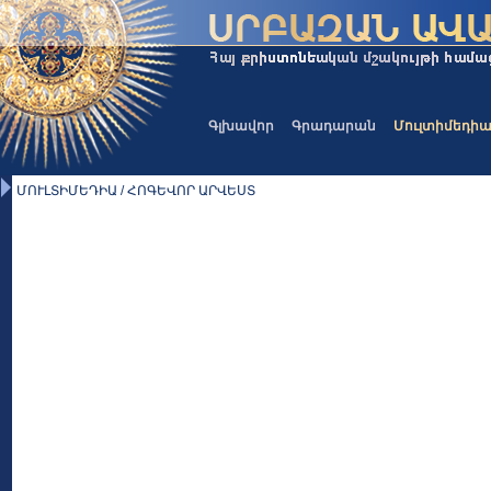
Գլխավոր
Գրադարան
Մուլտիմեդի
ՄՈՒԼՏԻՄԵԴԻԱ / ՀՈԳԵՎՈՐ ԱՐՎԵՍՏ