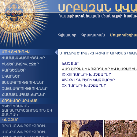
Գլխավոր
Գրադարան
Մուլտիմեդի
ՄՈՒԼՏԻՄԵԴԻԱ
ՄՈՒԼՏԻՄԵԴԻԱ / ՀՈԳԵՎՈՐ ԱՐՎԵՍՏ / ԽԱ
ԺԱՄԱՆԱԿԱՑՈՒՅՑՆԵՐ
ԽԱՉՔԱՐ
ԻՆՏԵՐԱԿՏԻՎ ԷՋԵՐ
ՎԱՂ ՇՐՋԱՆԻ ԿՈԹՈՂՆԵՐ ԵՎ ԽԱՉԱՅԻ
ՔԱՐՏԵԶՆԵՐ
IX-XIII ԴԱՐԵՐԻ ԽԱՉՔԱՐԵՐ
ՆԿԱՐՆԵՐ
XIV-XVII ԴԱՐԵՐԻ ԽԱՉՔԱՐԵՐ
ՏԵՍԱԳՐՈԻԹՅՈԻՆՆԵՐ
XX ԴԱՐԵՐԻ ԽԱՉՔԱՐԵՐ
ՁԱՅՆԱԳՐՈԻԹՅՈԻՆՆԵՐ
ՀԱՄԱՅՆԱՊԱՏԿԵՐՆԵՐ
ՀՈԳԵՎՈՐ ԱՐՎԵՍՏ
ԵԿԵՂԵՑԱԿԱՆ
ՃԱՐՏԱՐԱՊԵՏՈՒԹՅՈՒՆ ԵՎ
ՔԱՆԴԱԿ
ԽԱՉՔԱՐ
ՈՐՄՆԱՆԿԱՐՉՈՒԹՅՈՒՆ
ՄԱՆՐԱՆԿԱՐՉՈՒԹՅՈՒՆ