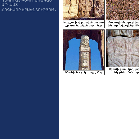
ԴԵԿՈՐԱՏԻՎ-ԿԻՐԱՌԱԿԱՆ
ԱՐՎԵՍՏ
ՀՈԳԵՎՈՐ ԵՐԱԺՇՏՈՒԹՅՈՒՆ