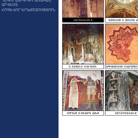
ԴԵԿՈՐԱՏԻՎ-ԿԻՐԱՌԱԿԱՆ
ԱՐՎԵՍՏ
ՀՈԳԵՎՈՐ ԵՐԱԺՇՏՈՒԹՅՈՒՆ