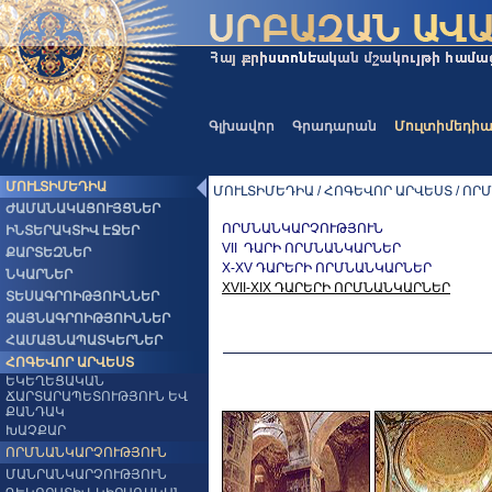
Գլխավոր
Գրադարան
Մուլտիմեդի
ՄՈՒԼՏԻՄԵԴԻԱ
ՄՈՒԼՏԻՄԵԴԻԱ / ՀՈԳԵՎՈՐ ԱՐՎԵՍՏ / Ո
ԺԱՄԱՆԱԿԱՑՈՒՅՑՆԵՐ
ՈՐՄՆԱՆԿԱՐՉՈՒԹՅՈՒՆ
ԻՆՏԵՐԱԿՏԻՎ ԷՋԵՐ
VII ԴԱՐԻ ՈՐՄՆԱՆԿԱՐՆԵՐ
ՔԱՐՏԵԶՆԵՐ
X-XV ԴԱՐԵՐԻ ՈՐՄՆԱՆԿԱՐՆԵՐ
ՆԿԱՐՆԵՐ
XVII-XIX ԴԱՐԵՐԻ ՈՐՄՆԱՆԿԱՐՆԵՐ
ՏԵՍԱԳՐՈԻԹՅՈԻՆՆԵՐ
ՁԱՅՆԱԳՐՈԻԹՅՈԻՆՆԵՐ
ՀԱՄԱՅՆԱՊԱՏԿԵՐՆԵՐ
ՀՈԳԵՎՈՐ ԱՐՎԵՍՏ
ԵԿԵՂԵՑԱԿԱՆ
ՃԱՐՏԱՐԱՊԵՏՈՒԹՅՈՒՆ ԵՎ
ՔԱՆԴԱԿ
ԽԱՉՔԱՐ
ՈՐՄՆԱՆԿԱՐՉՈՒԹՅՈՒՆ
ՄԱՆՐԱՆԿԱՐՉՈՒԹՅՈՒՆ