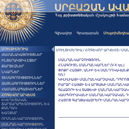
Գլխավոր
Գրադարան
Մուլտիմեդի
ՄՈՒԼՏԻՄԵԴԻԱ
ՄՈՒԼՏԻՄԵԴԻԱ / ՀՈԳԵՎՈՐ ԱՐՎԵՍՏ / Մ
ԺԱՄԱՆԱԿԱՑՈՒՅՑՆԵՐ
ՄԱՆՐԱՆԿԱՐՉՈՒԹՅՈՒՆ
ԻՆՏԵՐԱԿՏԻՎ ԷՋԵՐ
ՀՆԱԳՈՒՅՆ ՄԱՆՐԱՆԿԱՐՆԵՐ (V-X դդ.)
ՔԱՐՏԵԶՆԵՐ
ՓՈՔՐ ՀԱՅՔԻ, ԱՆԻԻ ԵՎ ՍԱՆԴՂԿԱՎԱՆՔԻ
ՆԿԱՐՆԵՐ
դդ.)
ՏԵՍԱԳՐՈԻԹՅՈԻՆՆԵՐ
ԿԻԼԻԼԻԱՅԻ ՄԱՆՐԱՆԿԱՐՉԱԿԱՆ ԴՊՐՈՑ (XI
ՁԱՅՆԱԳՐՈԻԹՅՈԻՆՆԵՐ
ԲԱՐՁՐ ՀԱՅՔԻ ԵՎ ԱՐՑԱԽԻ ՄԱՆՐԱՆԿԱՐՉԱ
ՀԱՄԱՅՆԱՊԱՏԿԵՐՆԵՐ
ԳԼԱՁՈՐԻ ԵՎ ՏԱԹԵՎԻ ՄԱՆՐԱՆԿԱՐՉԱԿԱՆ 
ՀՈԳԵՎՈՐ ԱՐՎԵՍՏ
ՎԱՍՊՈՒՐԱԿԱՆԻ ՄԱՆՐԱՆԿԱՐՉԱԿԱՆ ԴՊՐՈՑ
ԵԿԵՂԵՑԱԿԱՆ
ՀԱՅՈՑ ԳԱՂԹԱՎԱՅՐԵՐԻ ՄԱՆՐԱՆԿԱՐՉԱԿԱՆ
ՃԱՐՏԱՐԱՊԵՏՈՒԹՅՈՒՆ ԵՎ
ՔԱՆԴԱԿ
ԽԱՉՔԱՐ
ՈՐՄՆԱՆԿԱՐՉՈՒԹՅՈՒՆ
ՄԱՆՐԱՆԿԱՐՉՈՒԹՅՈՒՆ