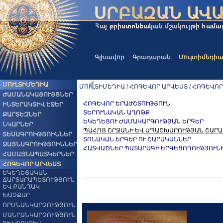
Գլխավոր
Գրադարան
Մուլտիմեդի
ՄՈՒԼՏԻՄԵԴԻԱ
ՄՈՒԼՏԻՄԵԴԻԱ / ՀՈԳԵՎՈՐ ԱՐՎԵՍՏ / ՀՈԳԵՎՈ
ԺԱՄԱՆԱԿԱՑՈՒՅՑՆԵՐ
ՀՈԳԵՎՈՐ ԵՐԱԺՇՏՈՒԹՅՈՒՆ
ԻՆՏԵՐԱԿՏԻՎ ԷՋԵՐ
ՏԵՐՈՒՆԱԿԱՆ ԱՂՈԹՔ
ՔԱՐՏԵԶՆԵՐ
ԵԿԵՂԵՑՈՒ ԺԱՄԱԿԱՐԳՈՒԹՅԱՆ ԵՐԳԵՐ
ՆԿԱՐՆԵՐ
ՊԱՀՈՑ ՇՐՋԱՆԻ ԵՎ ԱՊԱՇԽԱՐՈՒԹՅԱՆ ՇԱՐ
ՏԵՍԱԳՐՈԻԹՅՈԻՆՆԵՐ
ՏՈՆԱԿԱՆ ԵՐԳԵՐ ՈՒ ՇԱՐԱԿԱՆՆԵՐ
ՁԱՅՆԱԳՐՈԻԹՅՈԻՆՆԵՐ
ՀԱՏՎԱԾՆԵՐ ՊԱՏԱՐԱԳԻ ԵՐԳԵՑՈՂՈՒԹՅՈՒՆ
ՀԱՄԱՅՆԱՊԱՏԿԵՐՆԵՐ
ՀՈԳԵՎՈՐ ԱՐՎԵՍՏ
ԵԿԵՂԵՑԱԿԱՆ
ՃԱՐՏԱՐԱՊԵՏՈՒԹՅՈՒՆ
ԵՎ ՔԱՆԴԱԿ
ԽԱՉՔԱՐ
ՈՐՄՆԱՆԿԱՐՉՈՒԹՅՈՒՆ
ՄԱՆՐԱՆԿԱՐՉՈՒԹՅՈՒՆ