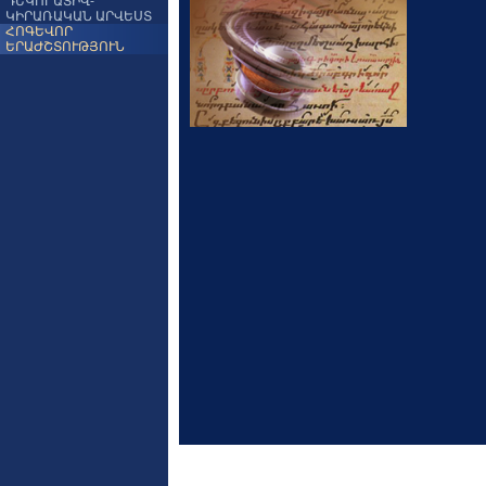
ԴԵԿՈՐԱՏԻՎ-
ԿԻՐԱՌԱԿԱՆ ԱՐՎԵՍՏ
ՀՈԳԵՎՈՐ
ԵՐԱԺՇՏՈՒԹՅՈՒՆ