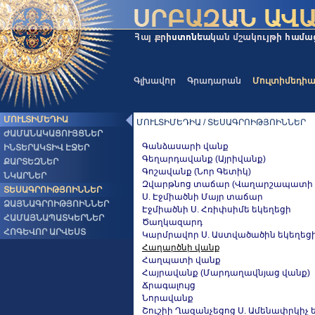
Գլխավոր
Գրադարան
Մուլտիմեդի
ՄՈՒԼՏԻՄԵԴԻԱ
ՄՈՒԼՏԻՄԵԴԻԱ / ՏԵՍԱԳՐՈԻԹՅՈԻՆՆԵՐ
ԺԱՄԱՆԱԿԱՑՈՒՅՑՆԵՐ
Գանձասարի վանք
ԻՆՏԵՐԱԿՏԻՎ ԷՋԵՐ
Գեղարդավանք (Այրիվանք)
ՔԱՐՏԵԶՆԵՐ
Գոշավանք (Նոր Գետիկ)
ՆԿԱՐՆԵՐ
Զվարթնոց տաճար (Վաղարշապատի Ս.
ՏԵՍԱԳՐՈԻԹՅՈԻՆՆԵՐ
Ս. Էջմիածնի Մայր տաճար
ՁԱՅՆԱԳՐՈԻԹՅՈԻՆՆԵՐ
Էջմիածնի Ս. Հռիփսիմե եկեղեցի
ՀԱՄԱՅՆԱՊԱՏԿԵՐՆԵՐ
Ծաղկազարդ
ՀՈԳԵՎՈՐ ԱՐՎԵՍՏ
Կարմրավոր Ս. Աստվածածին եկեղեց
Հաղարծնի վանք
Հաղպատի վանք
Հայրավանք (Մարդաղավնյաց վանք)
Ճրագալույց
Նորավանք
Շուշիի Ղազանչեցոց Ս. Ամենափրկիչ 