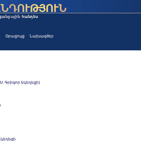
ա
Օրացույց
Նախագծեր
 Գրիգոր եկեղեցի)
ի
եկեղեցի