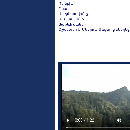
Ոտնլվա
Պսակ
Սաղմոսավանք
Սևանավանք
Տաթևի վանք
Օշականի Ս. Մեսրոպ Մաշտոց եկեղեց