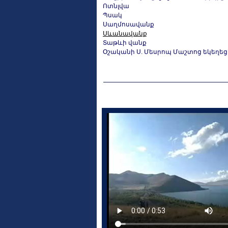
Ոտնլվա
Պսակ
Սաղմոսավանք
Սևանավանք
Տաթևի վանք
Օշականի Ս. Մեսրոպ Մաշտոց եկեղեց