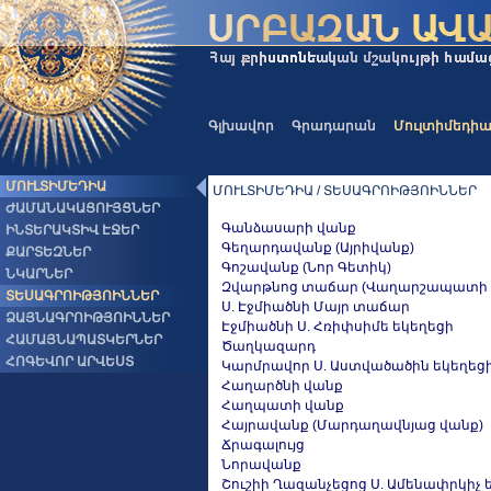
Գլխավոր
Գրադարան
Մուլտիմեդի
ՄՈՒԼՏԻՄԵԴԻԱ
ՄՈՒԼՏԻՄԵԴԻԱ / ՏԵՍԱԳՐՈԻԹՅՈԻՆՆԵՐ
ԺԱՄԱՆԱԿԱՑՈՒՅՑՆԵՐ
Գանձասարի վանք
ԻՆՏԵՐԱԿՏԻՎ ԷՋԵՐ
Գեղարդավանք (Այրիվանք)
ՔԱՐՏԵԶՆԵՐ
Գոշավանք (Նոր Գետիկ)
ՆԿԱՐՆԵՐ
Զվարթնոց տաճար (Վաղարշապատի Ս.
ՏԵՍԱԳՐՈԻԹՅՈԻՆՆԵՐ
Ս. Էջմիածնի Մայր տաճար
ՁԱՅՆԱԳՐՈԻԹՅՈԻՆՆԵՐ
Էջմիածնի Ս. Հռիփսիմե եկեղեցի
ՀԱՄԱՅՆԱՊԱՏԿԵՐՆԵՐ
Ծաղկազարդ
ՀՈԳԵՎՈՐ ԱՐՎԵՍՏ
Կարմրավոր Ս. Աստվածածին եկեղեց
Հաղարծնի վանք
Հաղպատի վանք
Հայրավանք (Մարդաղավնյաց վանք)
Ճրագալույց
Նորավանք
Շուշիի Ղազանչեցոց Ս. Ամենափրկիչ 